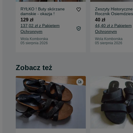
RYŁKO ! Buty skórzane
Zeszyty Historyczne
damskie - okazja !
Rocznik Osiemdzies
Osiem,InstytutLitera
129 zł
40 zł
1988
137,02 zł z Pakietem
44,40 zł z Pakietem
Ochronnym
Ochronnym
Wola Komborska
Wola Komborska
05 sierpnia 2026
05 sierpnia 2026
Zobacz też