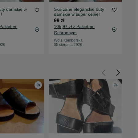
uty damskie w
Skórzane eleganckie buty
"Za
 !
damskie w super cenie!
Wit
99 zł
24 
 Pakietem
105,97 zł z Pakietem
27,
Ochronnym
Oc
Wola Komborska
Wol
026
05 sierpnia 2026
05 