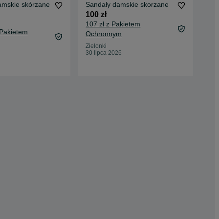
amskie skórzane
Sandały damskie skorzane
But
dam
100 zł
Foo
46,
107 zł z Pakietem
 Pakietem
52,
Ochronnym
Oc
Zielonki
30 lipca 2026
Wro
10 