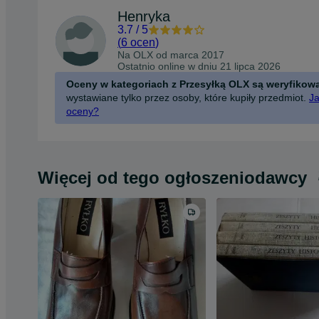
Henryka
3.7
/
5
(
6 ocen
)
Na OLX od
marca 2017
Ostatnio online w dniu 21 lipca 2026
Oceny w kategoriach z Przesyłką OLX są weryfikow
wystawiane tylko przez osoby, które kupiły przedmiot.
Ja
oceny?
Więcej od tego ogłoszeniodawcy