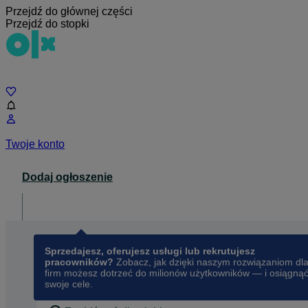
Przejdź do głównej części
Przejdź do stopki
Czat
Twoje konto
Dodaj ogłoszenie
Dla biznesu
opens in a new tab
Sprzedajesz, oferujesz usługi lub rekrutujesz
pracowników?
Zobacz, jak dzięki naszym rozwiązaniom dl
firm możesz dotrzeć do milionów użytkowników — i osiągną
swoje cele.