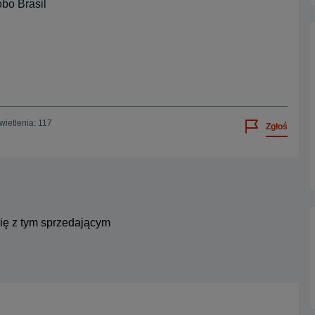
bo Brasil
ietlenia: 117
Zgłoś
się z tym sprzedającym