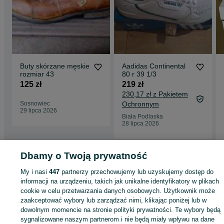
Buty skórzane męskie
Aadidas Continental
rozmiar 43
80 r 39 1/3
125 zł
219 zł
230,17 zł z Pakietem
Sosnowiec
Ochronnym
29 lipca 2026
Biała Podlaska
28 lipca 2026
Dbamy o Twoją prywatność
Strona główna
Moda
Buty męskie
Pozostałe
Pozostałe - Warmińsko-
My i nasi
447
partnerzy przechowujemy lub uzyskujemy dostęp do
mazurskie
Pozostałe - Olsztynek
informacji na urządzeniu, takich jak unikalne identyfikatory w plikach
cookie w celu przetwarzania danych osobowych. Użytkownik może
KATEGORIA
zaakceptować wybory lub zarządzać nimi, klikając poniżej lub w
dowolnym momencie na stronie polityki prywatności. Te wybory będą
sygnalizowane naszym partnerom i nie będą miały wpływu na dane