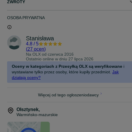
ZWROTY
OSOBA PRYWATNA
Stanisława
4.8
/
5
(
27 ocen
)
Na OLX od
czerwca 2016
Ostatnio online w dniu 27 lipca 2026
Oceny w kategoriach z Przesyłką OLX są weryfikowane
i
wystawiane tylko przez osoby, które kupiły przedmiot.
Jak
działają oceny?
Więcej od tego ogłoszeniodawcy
Olsztynek
,
Warmińsko-mazurskie