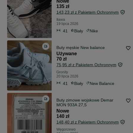
Nowe
135 zł
143,23 zł z Pakietem Ochronnym
Iława
19 lipca 2026
41
Biały
Nike
Buty męskie New balance
Używane
70 zł
75,95 zł z Pakietem Ochronnym
Gronity
20 lipca 2026
41
Biały
New Balance
Buty zimowe wojskowe Demar
MON 933A 27,5
Nowe
140 zł
148,40 zł z Pakietem Ochronnym
Węgorzewo