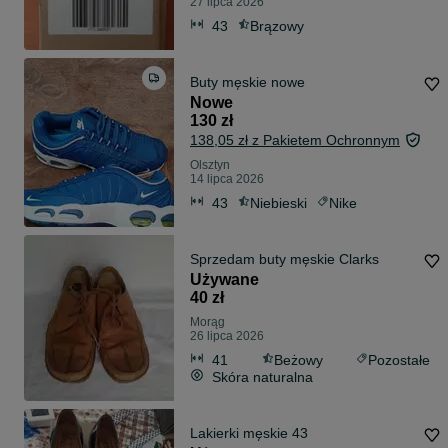
27 lipca 2026
43
Brązowy
Buty męskie nowe
Nowe
130 zł
138,05 zł z Pakietem Ochronnym
Olsztyn
14 lipca 2026
43
Niebieski
Nike
Sprzedam buty męskie Clarks
Używane
40 zł
Morąg
26 lipca 2026
41
Beżowy
Pozostałe
Skóra naturalna
Lakierki męskie 43