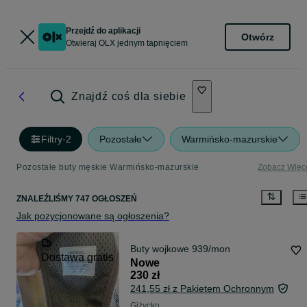
Przejdź do aplikacji
Otwórz
Otwieraj OLX jednym tapnięciem
Znajdź coś dla siebie
Filtry
·
2
Pozostałe
Warmińsko-mazurskie
Pozostałe buty męskie Warmińsko-mazurskie
Zobacz Więc
ZNALEŹLIŚMY 747 OGŁOSZEŃ
Jak pozycjonowane są ogłoszenia?
Buty wojkowe 939/mon
Dostawa gratis
Nowe
230 zł
241,55 zł z Pakietem Ochronnym
Giżycko