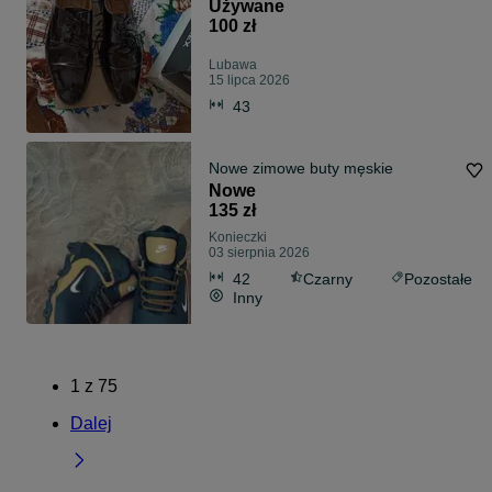
Używane
100 zł
Lubawa
15 lipca 2026
43
Nowe zimowe buty męskie
Nowe
135 zł
Konieczki
03 sierpnia 2026
42
Czarny
Pozostałe
Inny
1
z
75
Dalej