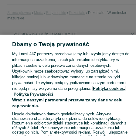
Strona główna
Moda
Buty męskie
Pozostałe
Pozostałe - Warmińsko-
mazurskie
POLSKA » WARMIŃSKO-MAZURSKIE
Dbamy o Twoją prywatność
KATEGORIA
My i nasi
447
partnerzy przechowujemy lub uzyskujemy dostęp do
informacji na urządzeniu, takich jak unikalne identyfikatory w
plikach cookie w celu przetwarzania danych osobowych.
Zobacz Więc
Sprzedaż pozostałych butów męskich Warmińsko-mazurskie ▶️ różne style, fasony i okazje ✅ Nowe i używane w atrakcyjnych cenach ✌ Znajdź oferty na OLX.pl!
Użytkownik może zaakceptować wybory lub zarządzać nimi,
klikając poniżej lub w dowolnym momencie na stronie polityki
Mapa kategorii
prywatności. Te wybory będą sygnalizowane naszym partnerom i
nie będą miały wpływu na dane przeglądania.
Polityka cookies,
Mapa miejscowości
Polityka Prywatności
Mapa ministron
Wraz z naszymi partnerami przetwarzamy dane w celu
zapewnienia:
Popularne wyszukiwania
Użycie dokładnych danych geolokalizacyjnych. Aktywne
skanowanie charakterystyki urządzenia do celów identyfikacji.
Rozumienie odbiorców dzięki statystyce lub kombinacji danych z
różnych źródeł. Przechowywanie informacji na urządzeniu lub
dostęp do nich. Pomiar efektywności reklam. Rozwój i ulepszanie