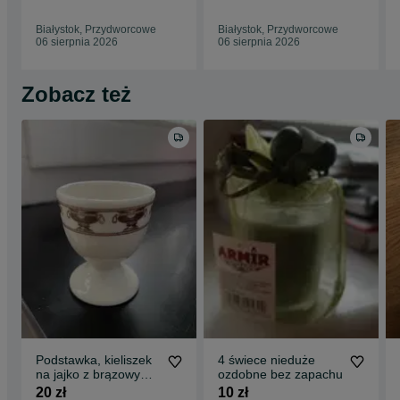
Białystok, Przydworcowe
Białystok, Przydworcowe
06 sierpnia 2026
06 sierpnia 2026
Zobacz też
Podstawka, kieliszek
4 świece nieduże
na jajko z brązowym
ozdobne bez zapachu
zdobieniem
20 zł
10 zł