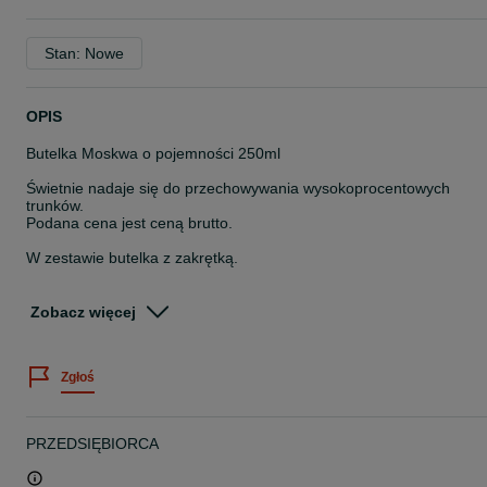
Stan: Nowe
OPIS
Butelka Moskwa o pojemności 250ml
Świetnie nadaje się do przechowywania wysokoprocentowych
trunków.
Podana cena jest ceną brutto.
W zestawie butelka z zakrętką.
Do butelki pasują zakrętki Fi 28/18
Posiadamy w sprzedaży w kolorach:
Zobacz więcej
-zielona
-czarna
-srebrna
Zgłoś
-brązowa
-niebieska
-złota
-czerwona
PRZEDSIĘBIORCA
Dziękujemy i zapraszamy na zakupy.