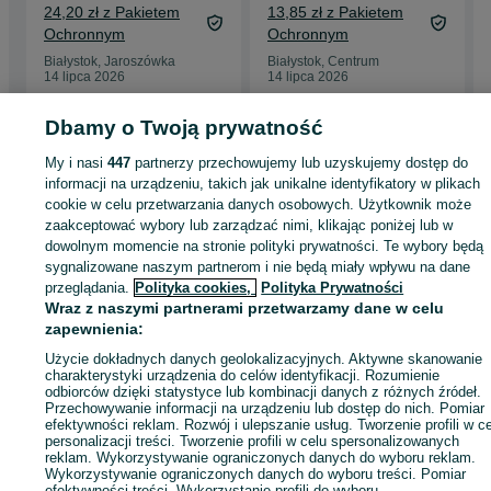
24,20 zł z Pakietem
13,85 zł z Pakietem
Ochronnym
Ochronnym
Białystok, Jaroszówka
Białystok, Centrum
14 lipca 2026
14 lipca 2026
Dbamy o Twoją prywatność
Strona główna
Antyki i Kolekcje
Kolekcje
Akcesoria do alkoholi
Butelki
My i nasi
447
partnerzy przechowujemy lub uzyskujemy dostęp do
kolekcjonerskie
Butelki kolekcjonerskie - Podlaskie
Butelki kolekcjonerskie -
informacji na urządzeniu, takich jak unikalne identyfikatory w plikach
Białystok
Butelki kolekcjonerskie - Przydworcowe
cookie w celu przetwarzania danych osobowych. Użytkownik może
zaakceptować wybory lub zarządzać nimi, klikając poniżej lub w
dowolnym momencie na stronie polityki prywatności. Te wybory będą
KATEGORIA
sygnalizowane naszym partnerom i nie będą miały wpływu na dane
przeglądania.
Polityka cookies,
Polityka Prywatności
ID:
1023023728
Wyświetlenia: 
Wraz z naszymi partnerami przetwarzamy dane w celu
zapewnienia:
Użycie dokładnych danych geolokalizacyjnych. Aktywne skanowanie
Zadzwoń / SMS
Wyślij wiadomość
charakterystyki urządzenia do celów identyfikacji. Rozumienie
odbiorców dzięki statystyce lub kombinacji danych z różnych źródeł.
Przechowywanie informacji na urządzeniu lub dostęp do nich. Pomiar
efektywności reklam. Rozwój i ulepszanie usług. Tworzenie profili w c
personalizacji treści. Tworzenie profili w celu spersonalizowanych
reklam. Wykorzystywanie ograniczonych danych do wyboru reklam.
Wykorzystywanie ograniczonych danych do wyboru treści. Pomiar
efektywności treści. Wykorzystanie profili do wyboru