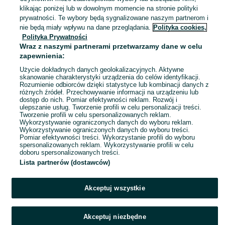
Białystok, Przydworcowe
klikając poniżej lub w dowolnym momencie na stronie polityki
06 sierpnia 2026
prywatności. Te wybory będą sygnalizowane naszym partnerom i
nie będą miały wpływu na dane przeglądania.
Polityka cookies,
Polityka Prywatności
Butelka taschenflasche 1L
Wraz z naszymi partnerami przetwarzamy dane w celu
5 zł
zapewnienia:
Użycie dokładnych danych geolokalizacyjnych. Aktywne
skanowanie charakterystyki urządzenia do celów identyfikacji.
Rozumienie odbiorców dzięki statystyce lub kombinacji danych z
Białystok, Przydworcowe
różnych źródeł. Przechowywanie informacji na urządzeniu lub
06 sierpnia 2026
dostęp do nich. Pomiar efektywności reklam. Rozwój i
ulepszanie usług. Tworzenie profili w celu personalizacji treści.
Tworzenie profili w celu spersonalizowanych reklam.
Wykorzystywanie ograniczonych danych do wyboru reklam.
1
2
3
...
9
Wykorzystywanie ograniczonych danych do wyboru treści.
Pomiar efektywności treści. Wykorzystanie profili do wyboru
spersonalizowanych reklam. Wykorzystywanie profili w celu
doboru spersonalizowanych treści.
Lista partnerów (dostawców)
Akceptuj wszystkie
Akceptuj niezbędne