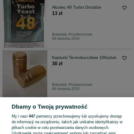
Alcotec 48 Turbo Drożdże
13 zł
Białystok, Przydworcowe
06 sierpnia 2026
Kapturki Termokurczliwe 100sztuk
30 zł
Białystok, Przydworcowe
06 sierpnia 2026
Dbamy o Twoją prywatność
Drożdże gorzelnicze PuriFerm XXL
Turbo na 100L
My i nasi
447
partnerzy przechowujemy lub uzyskujemy dostęp
23 zł
do informacji na urządzeniu, takich jak unikalne identyfikatory w
plikach cookie w celu przetwarzania danych osobowych.
Użytkownik może zaakceptować wybory lub zarządzać nimi,