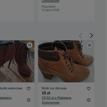
Ochronnym
Oc
Pisarowce
Pis
31 lipca 2026
31 
botki welurowe
Botki na obcasie
Zam
– r
15 zł
35 
Pakietem
19,03 zł z Pakietem
39,
Ochronnym
Oc