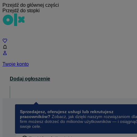
Przejdź do głównej części
Przejdź do stopki
Czat
Twoje konto
Dodaj ogłoszenie
Dla biznesu
opens in a new tab
Sprzedajesz, oferujesz usługi lub rekrutujesz
pracowników?
Zobacz, jak dzięki naszym rozwiązaniom dl
firm możesz dotrzeć do milionów użytkowników — i osiągną
swoje cele.