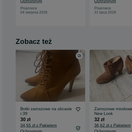
Ochronnym
Ochronnym
Pisarowce
Pisarowce
04 sierpnia 2026
31 lipca 2026
Zobacz też
Botki zamszowe na obcasie
Zamszowe miodowe
r.39
New Look
30 zł
32 zł
34,55 zł z Pakietem
36,62 zł z Pakietem
Ochronnym
Ochronnym