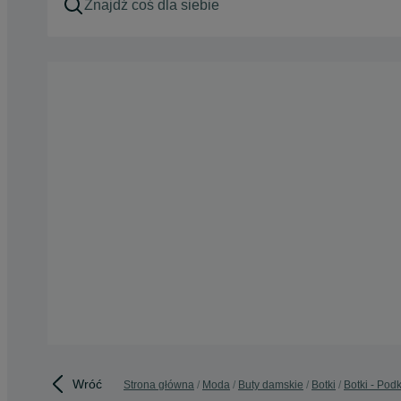
Wróć
Strona główna
Moda
Buty damskie
Botki
Botki - Pod