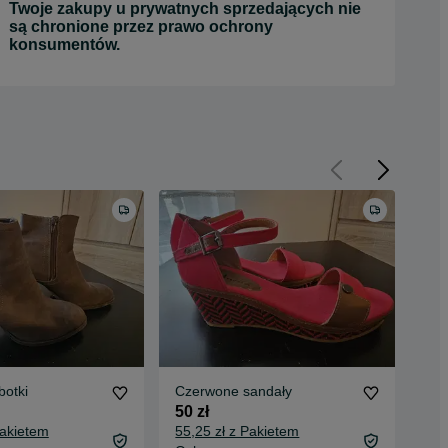
Twoje zakupy u prywatnych sprzedających nie
są chronione przez prawo ochrony
konsumentów.
botki
Czerwone sandały
Stu
50 zł
20 
Pakietem
55,25 zł z Pakietem
24,