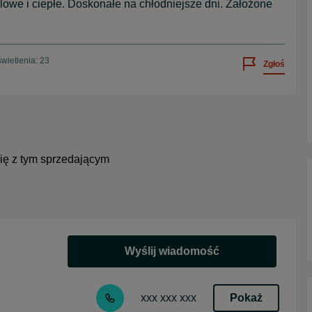
lowe i ciepłe. Doskonałe na chłodniejsze dni. Założone
wietlenia: 23
Zgłoś
się z tym sprzedającym
Wyślij wiadomość
Pokaż
xxx xxx xxx