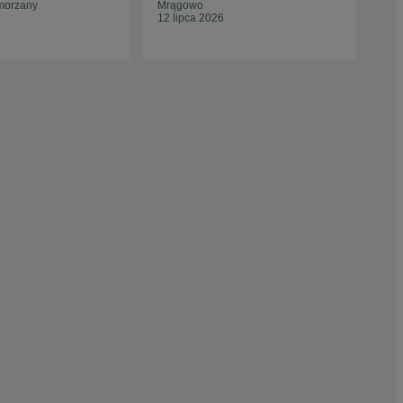
morzany
Mrągowo
12 lipca 2026
Jas
13 