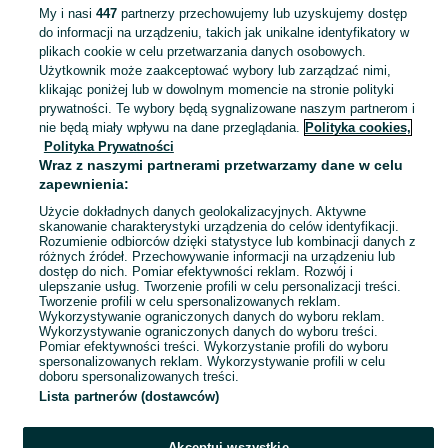
107 zł z Pakietem Ochronnym
My i nasi
447
partnerzy przechowujemy lub uzyskujemy dostęp
do informacji na urządzeniu, takich jak unikalne identyfikatory w
Pisarowce
31 lipca 2026
plikach cookie w celu przetwarzania danych osobowych.
39
Czarny
Pozostałe
Użytkownik może zaakceptować wybory lub zarządzać nimi,
Inny
klikając poniżej lub w dowolnym momencie na stronie polityki
prywatności. Te wybory będą sygnalizowane naszym partnerom i
nie będą miały wpływu na dane przeglądania.
Polityka cookies,
Czarne szpilki z kokardą
Polityka Prywatności
100 zł
Wraz z naszymi partnerami przetwarzamy dane w celu
zapewnienia:
107 zł z Pakietem Ochronnym
Pisarowce
Użycie dokładnych danych geolokalizacyjnych. Aktywne
31 lipca 2026
skanowanie charakterystyki urządzenia do celów identyfikacji.
Rozumienie odbiorców dzięki statystyce lub kombinacji danych z
39
Czarny
Pozostałe
różnych źródeł. Przechowywanie informacji na urządzeniu lub
Inny
dostęp do nich. Pomiar efektywności reklam. Rozwój i
ulepszanie usług. Tworzenie profili w celu personalizacji treści.
Tworzenie profili w celu spersonalizowanych reklam.
Wykorzystywanie ograniczonych danych do wyboru reklam.
1
2
3
4
Wykorzystywanie ograniczonych danych do wyboru treści.
Pomiar efektywności treści. Wykorzystanie profili do wyboru
spersonalizowanych reklam. Wykorzystywanie profili w celu
doboru spersonalizowanych treści.
Lista partnerów (dostawców)
Akceptuj wszystkie