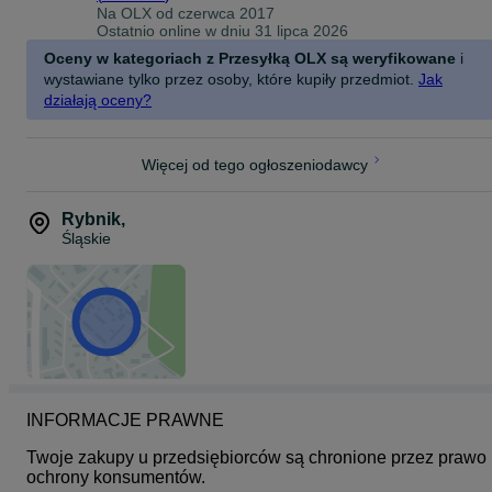
Akcesoria do powieszenia uchwytu na ścianie, pokrowiec, rampa
Na OLX od
czerwca 2017
ułatwiająca wjazd rowerem na platformę ( akcesoria nie są zawarte
Ostatnio online w dniu 31 lipca 2026
w cenie i należy dokupić je osobno)
Oceny w kategoriach z Przesyłką OLX są weryfikowane
i
wystawiane tylko przez osoby, które kupiły przedmiot.
Jak
5 lat gwarancji
działają oceny?
Montaż Hak
Ilość rowerów 2-3
Montowanie roweru Rama/Koła
Więcej od tego ogłoszeniodawcy
Ładowność (kg) 60 kg
Maksymalna waga roweru (kg) 30 kg
Masa uchwytu (kg) 20.3
Rybnik
,
Długość (cm) 72 cm
Śląskie
Szerokość (cm) 100 cm
Wtyczka zasilająca (PIN) 13
Światła tylne TAK
INFORMACJE PRAWNE
Twoje zakupy u przedsiębiorców są chronione przez prawo 
ochrony konsumentów.