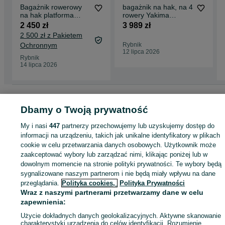
Bagażnik rowerowy
bagażnik na hak, na 4
na hak platforma
rowery Yakima
Yakima JustClick 2
JustClick 4
2 450 zł
3 989 zł
NAJLEPSZA
2 500 zł z Pakietem
platforma
Ochronnym
Rybnik
12 lipca 2026
Rybnik
14 lipca 2026
Strona główna
Motoryzacja
Części samochodowe
Osobowe
Osobowe -
Śląskie
Osobowe - Rybnik
Dbamy o Twoją prywatność
My i nasi
447
partnerzy przechowujemy lub uzyskujemy dostęp do
KATEGORIA
informacji na urządzeniu, takich jak unikalne identyfikatory w plikach
cookie w celu przetwarzania danych osobowych. Użytkownik może
zaakceptować wybory lub zarządzać nimi, klikając poniżej lub w
ID:
585703744
Wyświetlenia: 10
dowolnym momencie na stronie polityki prywatności. Te wybory będą
sygnalizowane naszym partnerom i nie będą miały wpływu na dane
przeglądania.
Polityka cookies,
Polityka Prywatności
Kup
Wraz z naszymi partnerami przetwarzamy dane w celu
zapewnienia:
Użycie dokładnych danych geolokalizacyjnych. Aktywne skanowanie
charakterystyki urządzenia do celów identyfikacji. Rozumienie