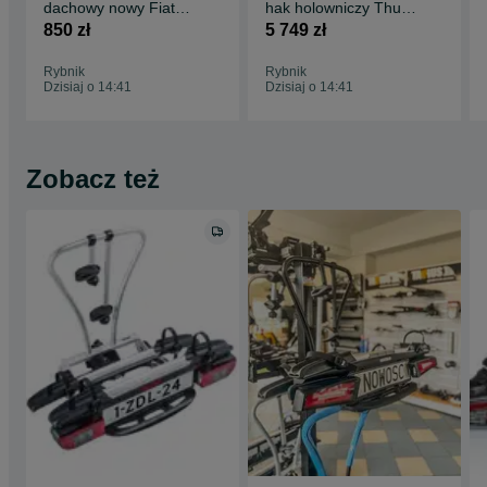
dachowy nowy Fiat
hak holowniczy Thule
Tipo II Kombi ( 16- )
Arcos XL 450 litrów
850 zł
5 749 zł
CRUZ
Rybnik
Rybnik
Dzisiaj o 14:41
Dzisiaj o 14:41
Zobacz też