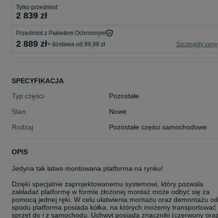
Tylko przedmiot
2 839 zł
Przedmiot z Pakietem Ochronnym
2 889 zł
+ dostawa od 99,99 zł
Szczegóły ceny
SPECYFIKACJA
Typ części
Pozostałe
Stan
Nowe
Rodzaj
Pozostałe części samochodowe
OPIS
Jedyna tak łatwo montowana platforma na rynku!
Dzięki specjalnie zaprojektowanemu systemowi, który pozwala
zakładać platformę w formie złożonej montaż może odbyć się za
pomocą jednej ręki. W celu ułatwienia montażu oraz demontażu od
spodu platforma posiada kółka, na których możemy transportować
sprzęt do i z samochodu. Uchwyt posiada znaczniki (czerwony ora