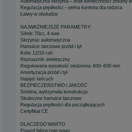
Automatyczna skrzynia – brak konieczności zmiany 
Regulacja prędkości – pełna kontrola dla rodzica
Łatwy w obsłudze
NAJWAŻNIEJSZE PARAMETRY:
Silnik: 70cc, 4-suw
Skrzynia: automatyczna
Hamulce: tarczowe przód i tył
Koła: 12/10 cali
Rozrusznik: elektryczny
Regulowana wysokość siedzenia: 600–630 mm
Amortyzacja przód i tył
Napęd: łańcuch
BEZPIECZEŃSTWO I JAKOŚĆ
Solidna, wytrzymała konstrukcja
Skuteczne hamulce tarczowe
Regulacja prędkości dla początkujących
Certyfikat CE
DLACZEGO WARTO
Pojazd fabrycznie nowy