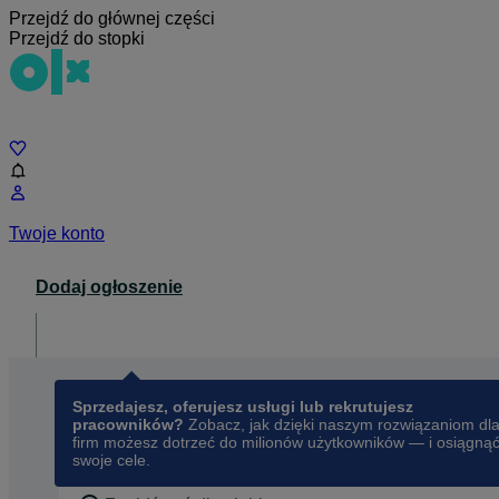
Przejdź do głównej części
Przejdź do stopki
Czat
Twoje konto
Dodaj ogłoszenie
Dla biznesu
opens in a new tab
Sprzedajesz, oferujesz usługi lub rekrutujesz
pracowników?
Zobacz, jak dzięki naszym rozwiązaniom dl
firm możesz dotrzeć do milionów użytkowników — i osiągną
swoje cele.