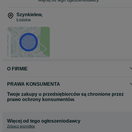
możliwość montażu na miejscu
ASMON – sprzedaż i serwis opon
Szynkielew
,
Szynkielew 53
Łódzkie
95-200 Pabianice
przy zjeździe z S14
Możliwy odbiór osobisty lub wysyłka kurierem.
Wystawiamy fakturę VAT.
opona ciężarowa, opony ciężarowe 22.5, opony tir, opony do
ciężarówki, opona napędowa, opony do tira, opony do ciągnika
siodłowego, opony ciężarowe nowe, opony 315/70R22.5
O FIRMIE
PRAWA KONSUMENTA
Twoje zakupy u przedsiębiorców są chronione przez
prawo ochrony konsumentów.
Więcej od tego ogłoszeniodawcy
Zobacz wszystkie