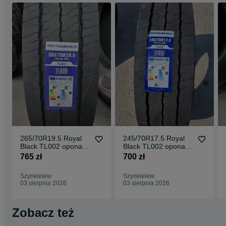
265/70R19.5 Royal
245/70R17.5 Royal
Black TL002 opona
Black TL002 opona
ciężarowa naczepowa
ciężarowa naczepowa
765 zł
700 zł
NOWA
NOWA
Szynkielew
Szynkielew
03 sierpnia 2026
03 sierpnia 2026
Zobacz też