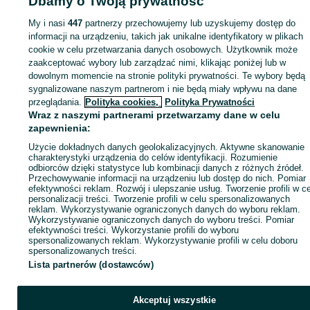
Dbamy o Twoją prywatność
Strona główna
Motoryzacja
Opony i Felgi
Opony
Opony - Łódzkie
Opony 
Szynkielew
My i nasi
447
partnerzy przechowujemy lub uzyskujemy dostęp do
informacji na urządzeniu, takich jak unikalne identyfikatory w plikach
cookie w celu przetwarzania danych osobowych. Użytkownik może
KATEGORIA
zaakceptować wybory lub zarządzać nimi, klikając poniżej lub w
dowolnym momencie na stronie polityki prywatności. Te wybory będą
ID:
1063455805
Wyświetlenia: 
sygnalizowane naszym partnerom i nie będą miały wpływu na dane
przeglądania.
Polityka cookies,
Polityka Prywatności
Wraz z naszymi partnerami przetwarzamy dane w celu
Zadzwoń / SMS
Wyślij wiadomość
zapewnienia:
Użycie dokładnych danych geolokalizacyjnych. Aktywne skanowanie
charakterystyki urządzenia do celów identyfikacji. Rozumienie
odbiorców dzięki statystyce lub kombinacji danych z różnych źródeł.
Przechowywanie informacji na urządzeniu lub dostęp do nich. Pomiar
efektywności reklam. Rozwój i ulepszanie usług. Tworzenie profili w c
personalizacji treści. Tworzenie profili w celu spersonalizowanych
reklam. Wykorzystywanie ograniczonych danych do wyboru reklam.
Wykorzystywanie ograniczonych danych do wyboru treści. Pomiar
efektywności treści. Wykorzystanie profili do wyboru
spersonalizowanych reklam. Wykorzystywanie profili w celu doboru
spersonalizowanych treści.
Lista partnerów (dostawców)
Akceptuj wszystkie