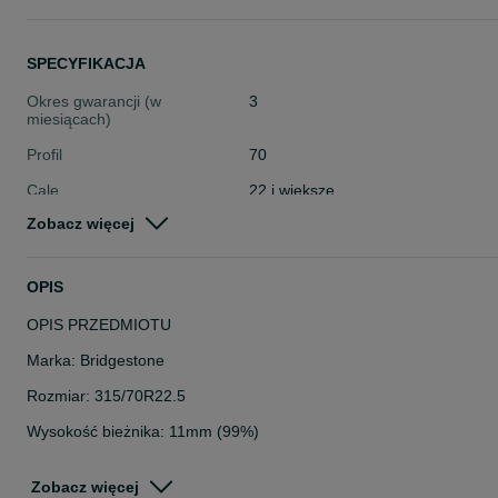
SPECYFIKACJA
Okres gwarancji (w
3
miesiącach)
Profil
70
Cale
22 i większe
Zobacz więcej
Stan
Używane
Typ
Całoroczne
OPIS
Pojazd
Ciężarowe
OPIS PRZEDMIOTU
Szerokość
315
Marka: Bridgestone
Rozmiar: 315/70R22.5
Wysokość bieżnika: 11mm (99%)
DOT: 4124
Dostępne dwie sztuki z tego modelu. Podana cena brutto za sztukę
Zobacz więcej