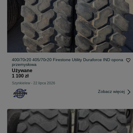
400/70r20 405/70r20 Firestone Utility Duraforce IND opona
przemysłowa
Używane
1 100 zł
Szynkielew
-
22 lipca 2026
Zobacz więcej