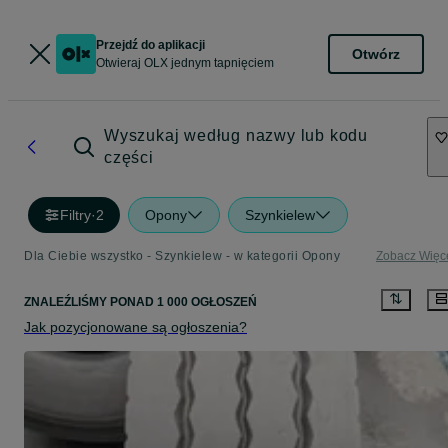
Przejdź do aplikacji
Otwórz
Otwieraj OLX jednym tapnięciem
Wyszukaj według nazwy lub kodu
części
Filtry
·
2
Opony
Szynkielew
Dla Ciebie wszystko - Szynkielew - w kategorii Opony
Zobacz Więc
ZNALEŹLIŚMY
PONAD
1 000 OGŁOSZEŃ
Jak pozycjonowane są ogłoszenia?