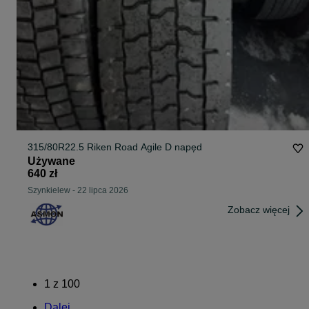
315/80R22.5 Riken Road Agile D napęd
Używane
640 zł
Szynkielew
-
22 lipca 2026
Zobacz więcej
1
z
100
Dalej