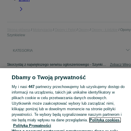
Strona główna
Motoryzacja
Opony i Felgi
Opony
Opony - Łódzkie
Opony 
Szynkielew
KATEGORIA
Skorzystaj z największego serwisu ogłoszeniowego - Szynkielew i okolice! - kupuj lub sprzedawaj jeszcze wygodniej w kategorii Opony!
Zobacz Więc
Dbamy o Twoją prywatność
Mapa kategorii
Mapa miejscowości
My i nasi
447
partnerzy przechowujemy lub uzyskujemy dostęp do
informacji na urządzeniu, takich jak unikalne identyfikatory w
Mapa ministron
plikach cookie w celu przetwarzania danych osobowych.
Popularne wyszukiwania
Użytkownik może zaakceptować wybory lub zarządzać nimi,
klikając poniżej lub w dowolnym momencie na stronie polityki
prywatności. Te wybory będą sygnalizowane naszym partnerom i
nie będą miały wpływu na dane przeglądania.
Polityka cookies,
Polityka Prywatności