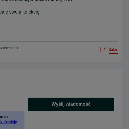
aję swoją kolekcję.
wietlenia: 132
Zgłoś
Wyślij wiadomość
ane
i
k działają