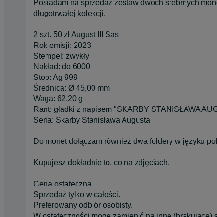
Posiadam na sprzedaż zestaw dwóch srebrnych monet 
długotrwałej kolekcji.
2 szt. 50 zł August III Sas
Rok emisji: 2023
Stempel: zwykły
Nakład: do 6000
Stop: Ag 999
Średnica: Ø 45,00 mm
Waga: 62,20 g
Rant: gładki z napisem "SKARBY STANISŁAWA AUG
Seria: Skarby Stanisława Augusta
Do monet dołączam również dwa foldery w języku po
Kupujesz dokładnie to, co na zdjęciach.
Cena ostateczna.
Sprzedaż tylko w całości.
Preferowany odbiór osobisty.
W ostateczności mogę zamienić na inne (brakujące) 