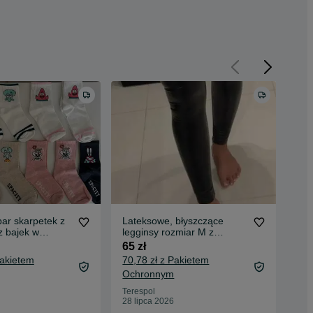
ar skarpetek z
Lateksowe, błyszczące
Lat
z bajek w
legginsy rozmiar M z
leg
uniwersalnym
DEFEKTEM (zestaw 10
DE
65 zł
65 
szt.)
szt.
Pakietem
70,78 zł z Pakietem
70,
Ochronnym
Oc
Terespol
Ter
28 lipca 2026
28 