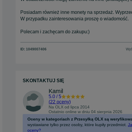
Posiadam również inne monety na sprzedaż. Wyprzed
W przypadku zainteresowania proszę o wiadomość.
Polecam i zachęcam do zakupu:)
ID:
1049007406
Wyś
SKONTAKTUJ SIĘ
Kamil
5.0
/
5
(
22 oceny
)
Na OLX od
lipca 2014
Ostatnio online w dniu 04 sierpnia 2026
Oceny w kategoriach z Przesyłką OLX są weryfikow
wystawiane tylko przez osoby, które kupiły przedmiot.
Ja
oceny?