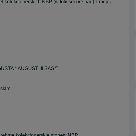
kolekcjonerskich NBP (w folii secure bag) z mojej
USTA * AUGUST III SAS*"
lskim.
srebrne kolekcjonerskie monety NBP.