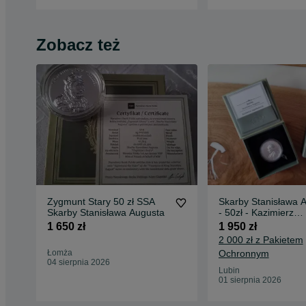
Zobacz też
Zygmunt Stary 50 zł SSA
Skarby Stanisława 
Skarby Stanisława Augusta
- 50zł - Kazimierz
Jagiellończyk - SSA
1 650 zł
1 950 zł
2 000 zł z Pakietem
Łomża
Ochronnym
04 sierpnia 2026
Lubin
01 sierpnia 2026