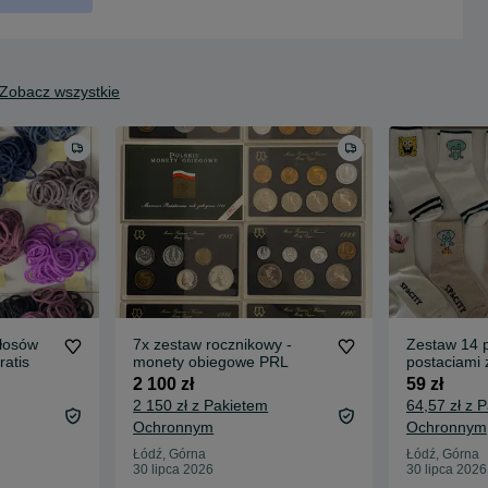
Zobacz wszystkie
łosów
7x zestaw rocznikowy -
Zestaw 14 p
ratis
monety obiegowe PRL
postaciami 
rozmiarze 
2 100 zł
59 zł
2 150 zł z Pakietem
64,57 zł z 
Ochronnym
Ochronnym
Łódź, Górna
Łódź, Górna
30 lipca 2026
30 lipca 2026