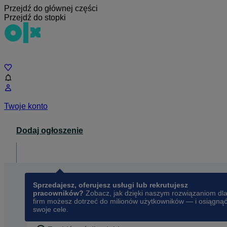
Przejdź do głównej części
Przejdź do stopki
Czat
Twoje konto
Dodaj ogłoszenie
Dla biznesu
opens in a new tab
Sprzedajesz, oferujesz usługi lub rekrutujesz
pracowników?
Zobacz, jak dzięki naszym rozwiązaniom dl
firm możesz dotrzeć do milionów użytkowników — i osiągną
swoje cele.