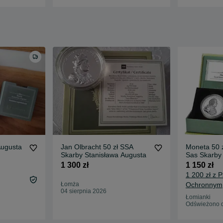
Augusta
Jan Olbracht 50 zł SSA
Moneta 50 z
Skarby Stanisława Augusta
Sas Skarby
Augusta
1 300 zł
1 150 zł
1 200 zł z 
Łomża
Ochronnym
04 sierpnia 2026
Łomianki
Odświeżono d