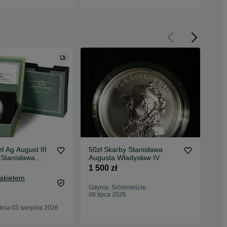
ł Ag August III
50zł Skarby Stanisława
Ska
 Stanisława
Augusta Władysław IV
Zyg
Sre
1 500 zł
1 4
Pakietem
1 5
Gdynia, Śródmieście
Oc
09 lipca 2026
Sos
nia 03 sierpnia 2026
21 