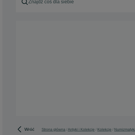
Wróć
Strona główna
Antyki i Kolekcje
Kolekcje
Numizmatyk