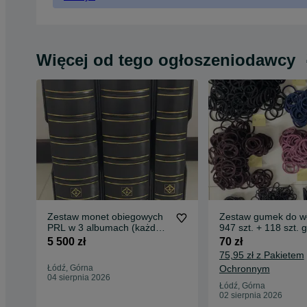
Więcej od tego ogłoszeniodawcy
Zestaw monet obiegowych
Zestaw gumek do w
PRL w 3 albumach (każda
947 szt. + 118 szt. g
moneta inna)
5 500 zł
70 zł
75,95 zł z Pakietem
Łódź, Górna
Ochronnym
04 sierpnia 2026
Łódź, Górna
02 sierpnia 2026