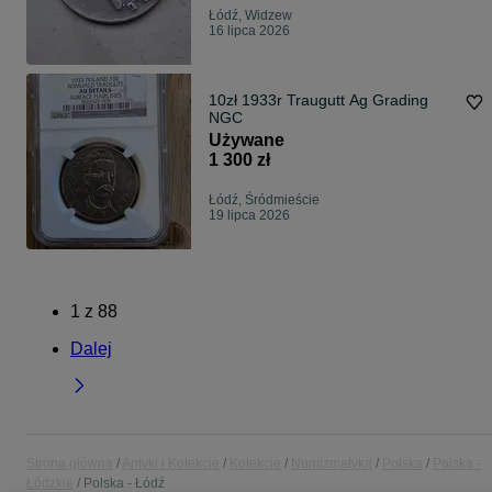
Łódź, Widzew
16 lipca 2026
10zł 1933r Traugutt Ag Grading
NGC
Używane
1 300 zł
Łódź, Śródmieście
19 lipca 2026
1
z
88
Dalej
Strona główna
Antyki i Kolekcje
Kolekcje
Numizmatyka
Polska
Polska -
Łódzkie
Polska - Łódź