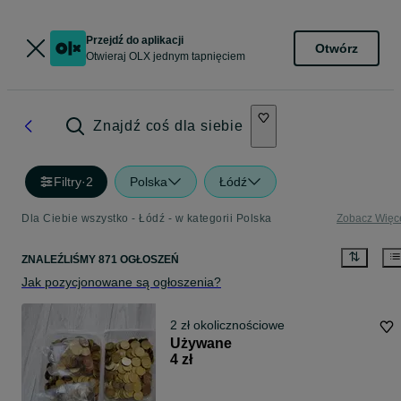
Przejdź do aplikacji
Otwórz
Otwieraj OLX jednym tapnięciem
Znajdź coś dla siebie
Filtry
·
2
Polska
Łódź
Dla Ciebie wszystko - Łódź - w kategorii Polska
Zobacz Więc
ZNALEŹLIŚMY 871 OGŁOSZEŃ
Jak pozycjonowane są ogłoszenia?
2 zł okolicznościowe
Używane
4 zł