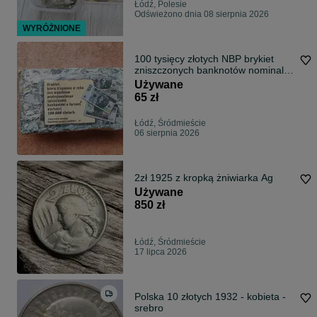
Łódź, Polesie
Odświeżono dnia 08 sierpnia 2026
WYRÓŻNIONE
100 tysięcy złotych NBP brykiet
zniszczonych banknotów nominale
100PLN
Używane
65 zł
Łódź, Śródmieście
06 sierpnia 2026
2zł 1925 z kropką żniwiarka Ag
Używane
850 zł
Łódź, Śródmieście
17 lipca 2026
Polska 10 złotych 1932 - kobieta -
srebro