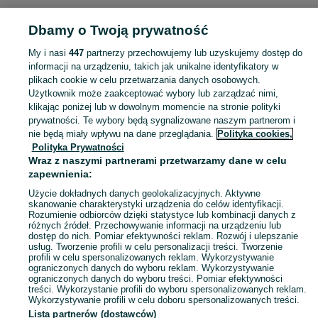
Dbamy o Twoją prywatność
POLSKA » ŁÓDZKIE » ŁÓDŹ
My i nasi
447
partnerzy przechowujemy lub uzyskujemy dostęp do
informacji na urządzeniu, takich jak unikalne identyfikatory w
KATEGORIA
plikach cookie w celu przetwarzania danych osobowych.
Użytkownik może zaakceptować wybory lub zarządzać nimi,
Skorzystaj z największego serwisu ogłoszeniowego - Łódź i okolice! - kupuj lub sprzedawaj jeszcze wygodniej w kategorii Polska!
Zobacz Więc
klikając poniżej lub w dowolnym momencie na stronie polityki
prywatności. Te wybory będą sygnalizowane naszym partnerom i
nie będą miały wpływu na dane przeglądania.
Polityka cookies,
Mapa kategorii
Polityka Prywatności
Mapa miejscowości
Wraz z naszymi partnerami przetwarzamy dane w celu
zapewnienia:
Mapa ministron
Użycie dokładnych danych geolokalizacyjnych. Aktywne
Popularne wyszukiwania
skanowanie charakterystyki urządzenia do celów identyfikacji.
Rozumienie odbiorców dzięki statystyce lub kombinacji danych z
różnych źródeł. Przechowywanie informacji na urządzeniu lub
dostęp do nich. Pomiar efektywności reklam. Rozwój i ulepszanie
usług. Tworzenie profili w celu personalizacji treści. Tworzenie
profili w celu spersonalizowanych reklam. Wykorzystywanie
ograniczonych danych do wyboru reklam. Wykorzystywanie
ograniczonych danych do wyboru treści. Pomiar efektywności
treści. Wykorzystanie profili do wyboru spersonalizowanych reklam.
Wykorzystywanie profili w celu doboru spersonalizowanych treści.
Lista partnerów (dostawców)