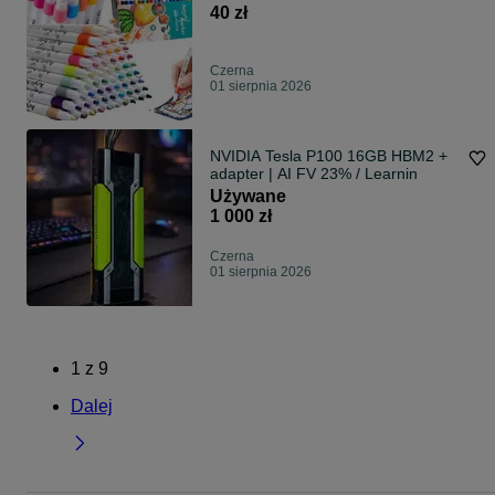
40 zł
Czerna
01 sierpnia 2026
NVIDIA Tesla P100 16GB HBM2 +
adapter | AI FV 23% / Learnin
Używane
1 000 zł
Czerna
01 sierpnia 2026
1
z
9
Dalej