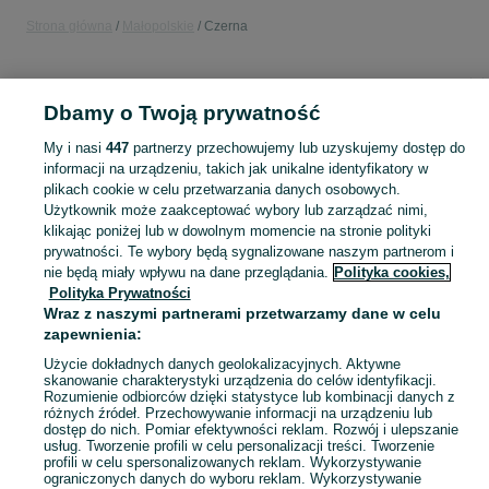
Strona główna
Małopolskie
Czerna
KATEGORIA
Dbamy o Twoją prywatność
Popularne wyszukiwania
My i nasi
447
partnerzy przechowujemy lub uzyskujemy dostęp do
matki pszczele unasiennione
informacji na urządzeniu, takich jak unikalne identyfikatory w
plikach cookie w celu przetwarzania danych osobowych.
Użytkownik może zaakceptować wybory lub zarządzać nimi,
Skorzystaj z największego serwisu ogłoszeniowego - Czerna i okolice! Kupuj to, czego pragniesz i sprzedawaj to, czego już nie potrzebujesz!
Zobacz Więc
klikając poniżej lub w dowolnym momencie na stronie polityki
prywatności. Te wybory będą sygnalizowane naszym partnerom i
nie będą miały wpływu na dane przeglądania.
Polityka cookies,
Mapa kategorii
Polityka Prywatności
Mapa miejscowości
Wraz z naszymi partnerami przetwarzamy dane w celu
Mapa ministron
zapewnienia:
Popularne wyszukiwania
Użycie dokładnych danych geolokalizacyjnych. Aktywne
skanowanie charakterystyki urządzenia do celów identyfikacji.
Rozumienie odbiorców dzięki statystyce lub kombinacji danych z
różnych źródeł. Przechowywanie informacji na urządzeniu lub
dostęp do nich. Pomiar efektywności reklam. Rozwój i ulepszanie
usług. Tworzenie profili w celu personalizacji treści. Tworzenie
profili w celu spersonalizowanych reklam. Wykorzystywanie
ograniczonych danych do wyboru reklam. Wykorzystywanie