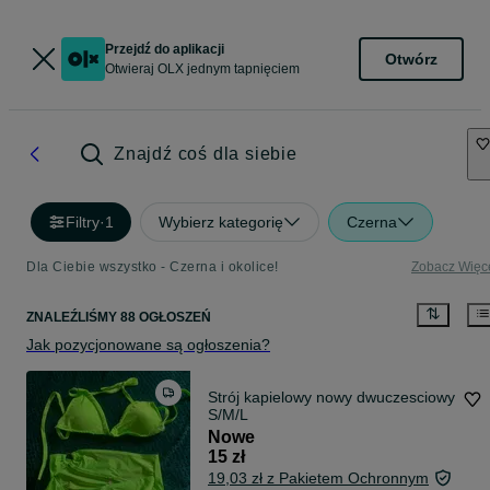
Przejdź do aplikacji
Otwórz
Otwieraj OLX jednym tapnięciem
Znajdź coś dla siebie
Filtry
·
1
Wybierz kategorię
Czerna
Dla Ciebie wszystko - Czerna i okolice!
Zobacz Więc
ZNALEŹLIŚMY 88 OGŁOSZEŃ
Jak pozycjonowane są ogłoszenia?
Strój kapielowy nowy dwuczesciowy
S/M/L
Nowe
15 zł
19,03 zł z Pakietem Ochronnym