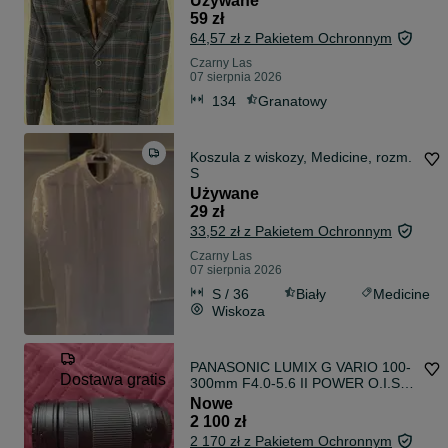
Używane
59 zł
64,57 zł z Pakietem Ochronnym
Czarny Las
07 sierpnia 2026
134
Granatowy
Koszula z wiskozy, Medicine, rozm.
S
Używane
29 zł
33,52 zł z Pakietem Ochronnym
Czarny Las
07 sierpnia 2026
S / 36
Biały
Medicine
Wiskoza
PANASONIC LUMIX G VARIO 100-
Dostawa gratis
300mm F4.0-5.6 II POWER O.I.S.
H-FSA100300
Nowe
2 100 zł
2 170 zł z Pakietem Ochronnym