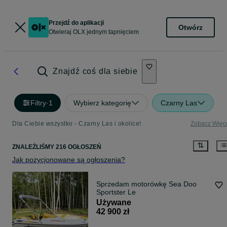
Przejdź do aplikacji
Otwórz
Otwieraj OLX jednym tapnięciem
Znajdź coś dla siebie
Filtry
·
1
Wybierz kategorię
Czarny Las
Dla Ciebie wszystko - Czarny Las i okolice!
Zobacz Więc
ZNALEŹLIŚMY 216 OGŁOSZEŃ
Jak pozycjonowane są ogłoszenia?
Sprzedam motorówkę Sea Doo
Sportster Le
Używane
42 900 zł