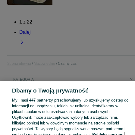
1
z
22
Dalej
Strona główna
Mazowieckie
Czarny Las
KATEGORIA
Dbamy o Twoją prywatność
Popularne wyszukiwania
My i nasi
447
partnerzy przechowujemy lub uzyskujemy dostęp do
siedlisko
informacji na urządzeniu, takich jak unikalne identyfikatory w
plikach cookie w celu przetwarzania danych osobowych.
Użytkownik może zaakceptować wybory lub zarządzać nimi,
Skorzystaj z największego serwisu ogłoszeniowego - Czarny Las i okolice! Kupuj to, czego pragniesz i sprzedawaj to, czego już nie potrzebujesz!
Zobacz Więc
klikając poniżej lub w dowolnym momencie na stronie polityki
prywatności. Te wybory będą sygnalizowane naszym partnerom i
Mapa kategorii
nie będą miały wpływu na dane przeglądania.
Polityka cookies,