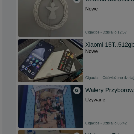
Nowe
Cigacice - Dzisiaj o 12:57
Xiaomi 15T..512g
Nowe
Cigacice - Odświeżono dzisia
Walery Przyborow
Używane
Cigacice - Dzisiaj o 05:42