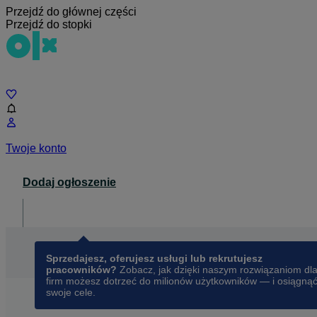
Przejdź do głównej części
Przejdź do stopki
Czat
Twoje konto
Dodaj ogłoszenie
Dla biznesu
opens in a new tab
Sprzedajesz, oferujesz usługi lub rekrutujesz
pracowników?
Zobacz, jak dzięki naszym rozwiązaniom dl
firm możesz dotrzeć do milionów użytkowników — i osiągną
swoje cele.