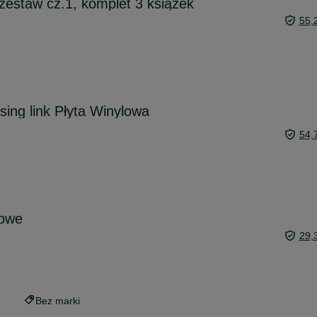
estaw cz.1, komplet 3 książek
55,
sing link Płyta Winylowa
54,
towe
29,
Bez marki