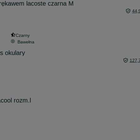
 rękawem lacoste czarna M
44,
Czarny
Bawełna
s okulary
127,
cool rozm.l