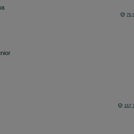
wa
75,
nior
157,