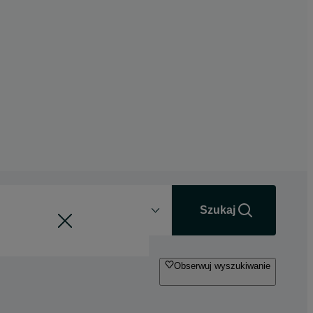
Odległość
+0 km
Szukaj
Obserwuj wyszukiwanie