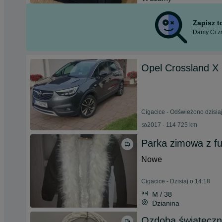
Zapisz 
Damy Ci zn
Opel Crossland X 
Cigacice - Odświeżono dzisia
2017 - 114 725 km
Parka zimowa z fu
Nowe
Cigacice - Dzisiaj o 14:18
M / 38
Dzianina
Ozdoba świąteczn