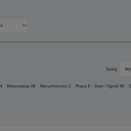
Sortuj:
Wyb
4
Motoryzacja
26
Nieruchomości
1
Praca
5
Dom i Ogród
50
E