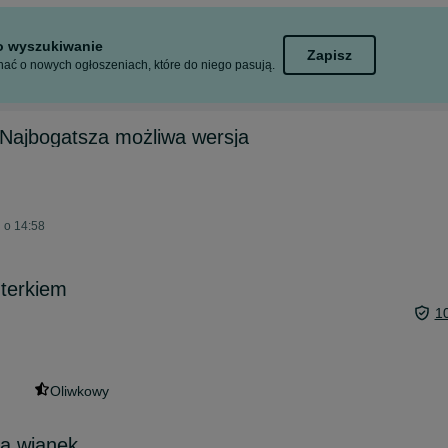
to wyszukiwanie
Zapisz
ać o nowych ogłoszeniach, które do niego pasują.
Najbogatsza możliwa wersja
j o 14:58
terkiem
1
Oliwkowy
a wianek