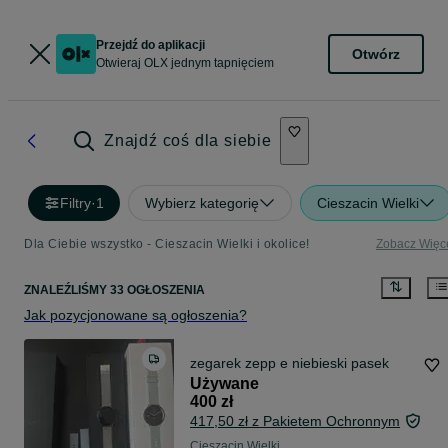
Przejdź do aplikacji
Otwórz
Otwieraj OLX jednym tapnięciem
Znajdź coś dla siebie
Filtry
·
1
Wybierz kategorię
Cieszacin Wielki
Dla Ciebie wszystko - Cieszacin Wielki i okolice!
Zobacz Więc
ZNALEŹLIŚMY 33 OGŁOSZENIA
Jak pozycjonowane są ogłoszenia?
zegarek zepp e niebieski pasek
Używane
400 zł
417,50 zł z Pakietem Ochronnym
Cieszacin Wielki