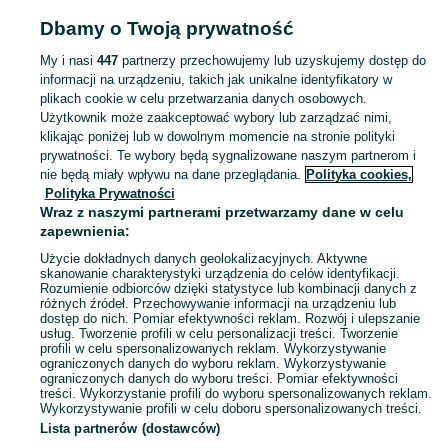
Dbamy o Twoją prywatność
Strona główna
Podkarpackie
Cieszacin Wielki
My i nasi
447
partnerzy przechowujemy lub uzyskujemy dostęp do
informacji na urządzeniu, takich jak unikalne identyfikatory w
KATEGORIA
plikach cookie w celu przetwarzania danych osobowych.
Użytkownik może zaakceptować wybory lub zarządzać nimi,
Skorzystaj z największego serwisu ogłoszeniowego - Cieszacin Wielki i okolice! Kupuj to, czego pragniesz i sprzedawaj to, czego już nie potrzebujesz!
Zobacz Więc
klikając poniżej lub w dowolnym momencie na stronie polityki
prywatności. Te wybory będą sygnalizowane naszym partnerom i
nie będą miały wpływu na dane przeglądania.
Polityka cookies,
Mapa kategorii
Polityka Prywatności
Mapa miejscowości
Wraz z naszymi partnerami przetwarzamy dane w celu
zapewnienia:
Mapa ministron
Użycie dokładnych danych geolokalizacyjnych. Aktywne
Popularne wyszukiwania
skanowanie charakterystyki urządzenia do celów identyfikacji.
Rozumienie odbiorców dzięki statystyce lub kombinacji danych z
różnych źródeł. Przechowywanie informacji na urządzeniu lub
dostęp do nich. Pomiar efektywności reklam. Rozwój i ulepszanie
usług. Tworzenie profili w celu personalizacji treści. Tworzenie
profili w celu spersonalizowanych reklam. Wykorzystywanie
ograniczonych danych do wyboru reklam. Wykorzystywanie
ograniczonych danych do wyboru treści. Pomiar efektywności
treści. Wykorzystanie profili do wyboru spersonalizowanych reklam.
Wykorzystywanie profili w celu doboru spersonalizowanych treści.
Lista partnerów (dostawców)