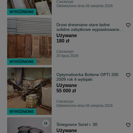
Ciecierzyn
Odświeżono dnia 06 sierpnia 2026
WYRÓŻNIONE
Drzwi drewniane stare ładne
solidne zabytkowe wypiaskowane
piaskowane
Używane
180 zł
Ciecierzyn
20 lipca 2026
WYRÓŻNIONE
Optymalizerka Bottene OPTI 200
2009 rok 4 wybijaki
Używane
55 000 zł
Ciecierzyn
Odświeżono dnia 06 sierpnia 2026
WYRÓŻNIONE
Śniegowce Sorel r. 30
Używane