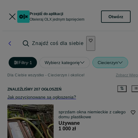
Przejdź do aplikacji
Otwórz
Otwieraj OLX jednym tapnięciem
Znajdź coś dla siebie
Filtry
·
1
Wybierz kategorię
Ciecierzyn
Dla Ciebie wszystko - Ciecierzyn i okolice!
Zobacz Więc
ZNALEŹLIŚMY 207 OGŁOSZEŃ
Jak pozycjonowane są ogłoszenia?
sprzdam okna niemieckie z całego
domu plastikowe
Używane
1 000 zł