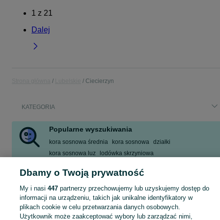
1
z
21
Dalej
Strona główna
Lubelskie
Ciecierzyn
KATEGORIA
Popularne wyszukiwania
kora sosnowa średnia
kora sosnowa
działki
kora sosnowa luz
lodówka skrzyniowa
glebogryzarka separacyjna
zbiornik 1000l
oferty pracy
Dbamy o Twoją prywatność
Zobacz Więcej
My i nasi
447
partnerzy przechowujemy lub uzyskujemy dostęp do
informacji na urządzeniu, takich jak unikalne identyfikatory w
Skorzystaj z największego serwisu ogłoszeniowego - Ciecierzyn i okolice! Kupuj to, czego pragniesz i sprzedawaj to, czego już nie potrzebujesz!
Zobacz Więc
plikach cookie w celu przetwarzania danych osobowych.
Użytkownik może zaakceptować wybory lub zarządzać nimi,