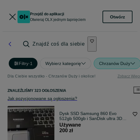
Przejdź do aplikacji
Otwórz
Otwieraj OLX jednym tapnięciem
Znajdź coś dla siebie
Filtry
·
1
Wybierz kategorię
Chrzanów Duży
Dla Ciebie wszystko - Chrzanów Duży i okolice!
Zobacz Więc
ZNALEŹLIŚMY 323 OGŁOSZENIA
Jak pozycjonowane są ogłoszenia?
Dysk SSD Samsung 860 Evo
512gb 500gb i SanDisk ultra 3D
1Tb 2.5 cala Najtaniej
Używane
200 zł