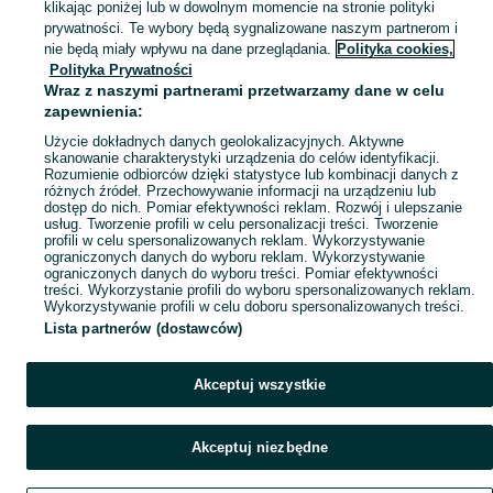
klikając poniżej lub w dowolnym momencie na stronie polityki
drzewo owocowe na ognisko
drzewo na ognisko
prywatności. Te wybory będą sygnalizowane naszym partnerom i
nie będą miały wpływu na dane przeglądania.
Polityka cookies,
Polityka Prywatności
Skorzystaj z największego serwisu ogłoszeniowego - Chrzanów Duży i okolice! Kupuj to, czego pragniesz i sprzedawaj to, czego już nie potrzebujesz!
Zobacz Więc
Wraz z naszymi partnerami przetwarzamy dane w celu
zapewnienia:
Mapa kategorii
Użycie dokładnych danych geolokalizacyjnych. Aktywne
skanowanie charakterystyki urządzenia do celów identyfikacji.
Mapa miejscowości
Rozumienie odbiorców dzięki statystyce lub kombinacji danych z
różnych źródeł. Przechowywanie informacji na urządzeniu lub
Mapa ministron
dostęp do nich. Pomiar efektywności reklam. Rozwój i ulepszanie
usług. Tworzenie profili w celu personalizacji treści. Tworzenie
Popularne wyszukiwania
profili w celu spersonalizowanych reklam. Wykorzystywanie
ograniczonych danych do wyboru reklam. Wykorzystywanie
ograniczonych danych do wyboru treści. Pomiar efektywności
treści. Wykorzystanie profili do wyboru spersonalizowanych reklam.
Wykorzystywanie profili w celu doboru spersonalizowanych treści.
Lista partnerów (dostawców)
Akceptuj wszystkie
Akceptuj niezbędne