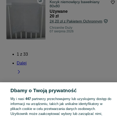
Kocyk niemowlęcy bawełniany
80x80
Używane
20 zł
24,20 zł z Pakietem Ochronnym
Chrzanów Duży
07 sierpnia 2026
1
z
33
Dalej
Dbamy o Twoją prywatność
Strona główna
Mazowieckie
Chrzanów Duży
My i nasi
447
partnerzy przechowujemy lub uzyskujemy dostęp do
informacji na urządzeniu, takich jak unikalne identyfikatory w
KATEGORIA
plikach cookie w celu przetwarzania danych osobowych.
Użytkownik może zaakceptować wybory lub zarządzać nimi,
Popularne wyszukiwania