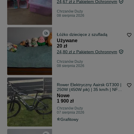
24,67 zł z Pakietem Ochronnym
Chrzanów Duży
08 sierpnia 2026
Łóżko dziecięce z szufladą
Używane
20 zł
24,80 zł z Pakietem Ochronnym
Chrzanów Duży
08 sierpnia 2026
Rower Elektryczny Aairsk GT300 |
250W (450W pik) | 35 km/h | NFC |
Nowy
Nowe
1 900 zł
Chrzanów Duży
07 sierpnia 2026
Grafitowy