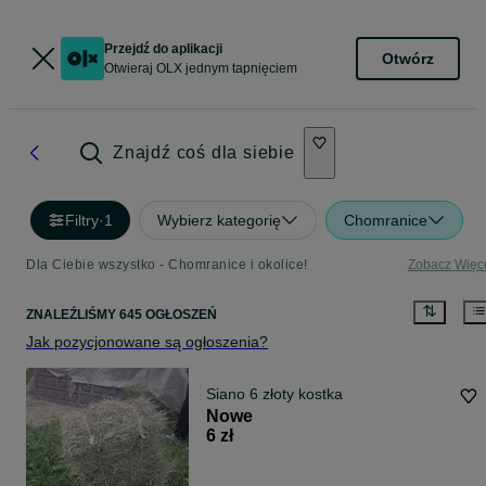
Przejdź do aplikacji
Otwórz
Otwieraj OLX jednym tapnięciem
Znajdź coś dla siebie
Filtry
·
1
Wybierz kategorię
Chomranice
Dla Ciebie wszystko - Chomranice i okolice!
Zobacz Więc
ZNALEŹLIŚMY 645 OGŁOSZEŃ
Jak pozycjonowane są ogłoszenia?
Siano 6 złoty kostka
Nowe
6 zł