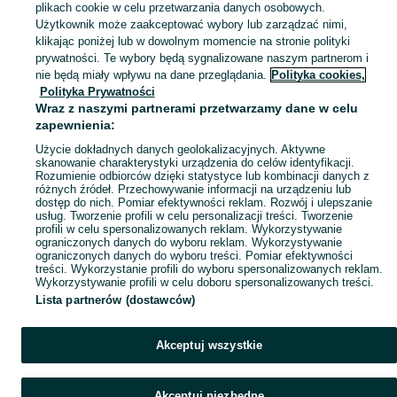
plikach cookie w celu przetwarzania danych osobowych.
Skorzystaj z największego serwisu ogłoszeniowego - Chomranice i okolice! Kupuj to, czego pragniesz i sprzedawaj to, czego już nie potrzebujesz!
Zobacz Więc
Użytkownik może zaakceptować wybory lub zarządzać nimi,
klikając poniżej lub w dowolnym momencie na stronie polityki
prywatności. Te wybory będą sygnalizowane naszym partnerom i
Mapa kategorii
nie będą miały wpływu na dane przeglądania.
Polityka cookies,
Mapa miejscowości
Polityka Prywatności
Wraz z naszymi partnerami przetwarzamy dane w celu
Mapa ministron
zapewnienia:
Popularne wyszukiwania
Użycie dokładnych danych geolokalizacyjnych. Aktywne
skanowanie charakterystyki urządzenia do celów identyfikacji.
Rozumienie odbiorców dzięki statystyce lub kombinacji danych z
różnych źródeł. Przechowywanie informacji na urządzeniu lub
dostęp do nich. Pomiar efektywności reklam. Rozwój i ulepszanie
usług. Tworzenie profili w celu personalizacji treści. Tworzenie
profili w celu spersonalizowanych reklam. Wykorzystywanie
ograniczonych danych do wyboru reklam. Wykorzystywanie
ograniczonych danych do wyboru treści. Pomiar efektywności
treści. Wykorzystanie profili do wyboru spersonalizowanych reklam.
Wykorzystywanie profili w celu doboru spersonalizowanych treści.
Lista partnerów (dostawców)
Akceptuj wszystkie
Akceptuj niezbędne