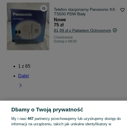
Telefon stacjonarny Panasonic KX-
TS500 PDW Biały
Nowe
75 zł
81,99 zł z Pakietem Ochronnym
Chomranice
Dzisiaj o 09:05
1
z
65
Dalej
Strona główna
Małopolskie
Chomranice
Dbamy o Twoją prywatność
My i nasi
447
partnerzy przechowujemy lub uzyskujemy dostęp do
KATEGORIA
informacji na urządzeniu, takich jak unikalne identyfikatory w