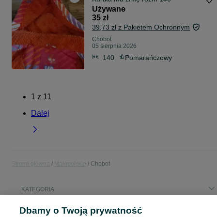
Używane
35 zł
39,73 zł z Pakietem Ochronnym
Chobot
05 sierpnia 2026
140
Pomarańczowy
1
z
11
Dalej
Strona główna
Małopolskie
Chobot
KATEGORIA
Dbamy o Twoją prywatność
Popularne wyszukiwania