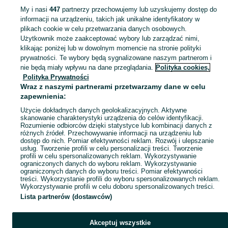
dom
My i nasi
447
partnerzy przechowujemy lub uzyskujemy dostęp do
informacji na urządzeniu, takich jak unikalne identyfikatory w
plikach cookie w celu przetwarzania danych osobowych.
Skorzystaj z największego serwisu ogłoszeniowego - Chobot i okolice! Kupuj to, czego pragniesz i sprzedawaj to, czego już nie potrzebujesz!
Zobacz Więc
Użytkownik może zaakceptować wybory lub zarządzać nimi,
klikając poniżej lub w dowolnym momencie na stronie polityki
prywatności. Te wybory będą sygnalizowane naszym partnerom i
Mapa kategorii
nie będą miały wpływu na dane przeglądania.
Polityka cookies,
Mapa miejscowości
Polityka Prywatności
Wraz z naszymi partnerami przetwarzamy dane w celu
Mapa ministron
zapewnienia:
Popularne wyszukiwania
Użycie dokładnych danych geolokalizacyjnych. Aktywne
skanowanie charakterystyki urządzenia do celów identyfikacji.
Rozumienie odbiorców dzięki statystyce lub kombinacji danych z
różnych źródeł. Przechowywanie informacji na urządzeniu lub
dostęp do nich. Pomiar efektywności reklam. Rozwój i ulepszanie
usług. Tworzenie profili w celu personalizacji treści. Tworzenie
profili w celu spersonalizowanych reklam. Wykorzystywanie
ograniczonych danych do wyboru reklam. Wykorzystywanie
ograniczonych danych do wyboru treści. Pomiar efektywności
treści. Wykorzystanie profili do wyboru spersonalizowanych reklam.
Wykorzystywanie profili w celu doboru spersonalizowanych treści.
Lista partnerów (dostawców)
Akceptuj wszystkie