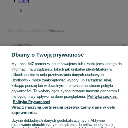
Dalej
Strona główna
Lubelskie
Busówno
KATEGORIA
Dbamy o Twoją prywatność
Popularne wyszukiwania
My i nasi
447
partnerzy przechowujemy lub uzyskujemy dostęp do
d 083
informacji na urządzeniu, takich jak unikalne identyfikatory w
plikach cookie w celu przetwarzania danych osobowych.
Użytkownik może zaakceptować wybory lub zarządzać nimi,
Skorzystaj z największego serwisu ogłoszeniowego - Busówno i okolice! Kupuj to, czego pragniesz i sprzedawaj to, czego już nie potrzebujesz!
Zobacz Więc
klikając poniżej lub w dowolnym momencie na stronie polityki
prywatności. Te wybory będą sygnalizowane naszym partnerom i
Mapa kategorii
nie będą miały wpływu na dane przeglądania.
Polityka cookies,
Polityka Prywatności
Mapa miejscowości
Wraz z naszymi partnerami przetwarzamy dane w celu
Mapa ministron
zapewnienia:
Popularne wyszukiwania
Użycie dokładnych danych geolokalizacyjnych. Aktywne
skanowanie charakterystyki urządzenia do celów identyfikacji.