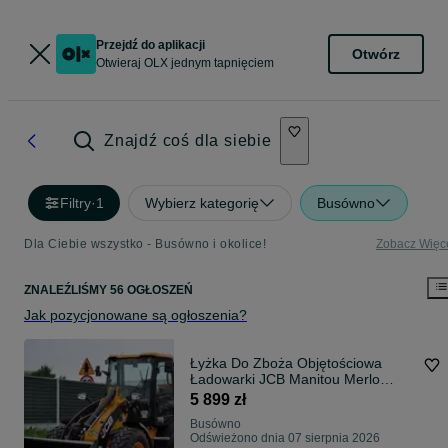
Przejdź do aplikacji
Otwórz
Otwieraj OLX jednym tapnięciem
Znajdź coś dla siebie
Filtry
·
1
Wybierz kategorię
Busówno
Dla Ciebie wszystko - Busówno i okolice!
Zobacz Więc
ZNALEŹLIŚMY 56 OGŁOSZEŃ
Jak pozycjonowane są ogłoszenia?
Łyżka Do Zboża Objętościowa
Ładowarki JCB Manitou Merlo
Kramer Inne
5 899 zł
Busówno
Odświeżono dnia 07 sierpnia 2026