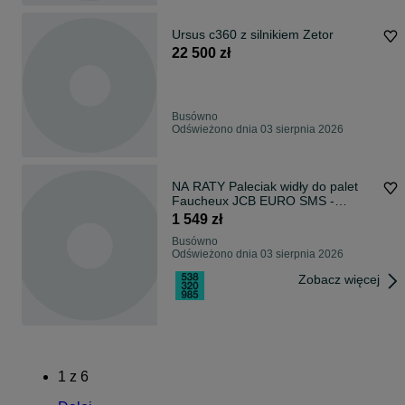
Ursus c360 z silnikiem Zetor
22 500 zł
Busówno
Odświeżono dnia 03 sierpnia 2026
NA RATY Paleciak widły do palet
Faucheux JCB EURO SMS -
RABATY
1 549 zł
Busówno
Odświeżono dnia 03 sierpnia 2026
Zobacz więcej
1
z
6