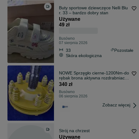
Buty sportowe dziewczęce Nelli Blu
r. 33 – bardzo dobry stan
Używane
49 zł
Busówno
07 sierpnia 2026
33
Pozostałe
Skóra ekologiczna
NOWE Sprzęgło cierne-1200Nm-do
rębak brona aktywna rozdrabniacz
rebak
340 zł
Busówno
06 sierpnia 2026
Zobacz więcej
Strój na chrzest
Używane