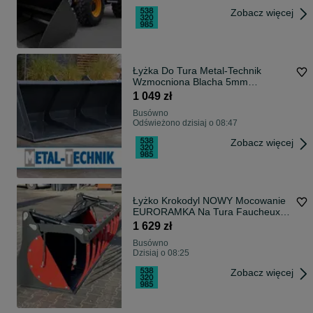
Zobacz więcej
Łyżka Do Tura Metal-Technik
Wzmocniona Blacha 5mm
HARDOX HB500 * Dostawa cała
1 049 zł
Polska * Zakup na raty * Gwarancja
Busówno
producenta * Dostępna od ręki!
Odświeżono dzisiaj o 08:47
Zobacz więcej
Łyżko Krokodyl NOWY Mocowanie
EURORAMKA Na Tura Faucheux
SMS
1 629 zł
Busówno
Dzisiaj o 08:25
Zobacz więcej