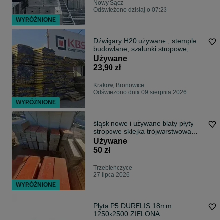
Nowy Sącz
Odświeżono dzisiaj o 07:23
WYRÓŻNIONE
Dźwigary H20 używane , stemple
budowlane, szalunki stropowe,
szalunki ścienne Peri Doka
Używane
23,90 zł
Kraków, Bronowice
Odświeżono dnia 09 sierpnia 2026
WYRÓŻNIONE
śląsk nowe i używane blaty płyty
stropowe sklejka trójwarstwowa
okuwane sklejka szalunkowa Peri
Używane
Doka szalunek fundament
50 zł
Trzebieńczyce
27 lipca 2026
WYRÓŻNIONE
Płyta P5 DURELIS 18mm
1250x2500 ZIELONA