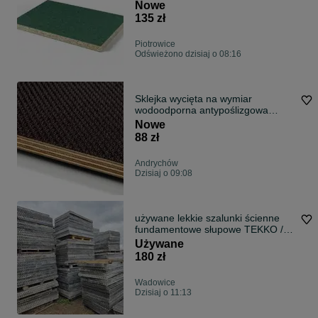
wilgocioodporna lepsza od OSB i
Nowe
MFP szalunkowa
135 zł
Piotrowice
Odświeżono dzisiaj o 08:16
Sklejka wycięta na wymiar
wodoodporna antypoślizgowa
szalunkowa surowa bus podłoga
Nowe
zabudowa przyczepka, dowóz pod
88 zł
dom
Andrychów
Dzisiaj o 09:08
używane lekkie szalunki ścienne
fundamentowe słupowe TEKKO /
MINIBOX peri doka ulma ściągi
Używane
ankry łączniki podpory skośne
180 zł
pionujące szalunek wieńca
Wadowice
Dzisiaj o 11:13