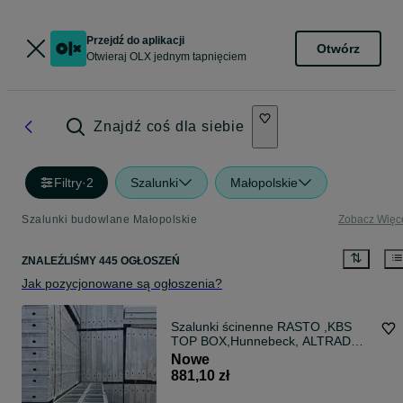
Przejdź do aplikacji
Otwórz
Otwieraj OLX jednym tapnięciem
Znajdź coś dla siebie
Filtry
·
2
Szalunki
Małopolskie
Szalunki budowlane Małopolskie
Zobacz Więc
ZNALEŹLIŚMY 445 OGŁOSZEŃ
Jak pozycjonowane są ogłoszenia?
Szalunki ścinenne RASTO ,KBS
TOP BOX,Hunnebeck, ALTRAD
Mostostal| Producent
Nowe
881,10 zł