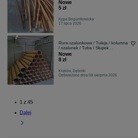
Nowe
5 zł
Kępa Bogumiłowicka
17 lipca 2026
Rura szalunkowa / Tuleja / kolumna
/ szalunek / Tuba / Słupek
WYSYŁKA
Nowe
8 zł
Kraków, Dębniki
Odświeżono dnia 08 sierpnia 2026
1
z
45
Dalej