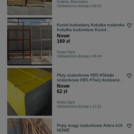
Kraków, Bronowice
Odświeżono dzisiaj o 06:01
Kozioł budowlany Kobyłka malarska
Kobyłka budowlana Kozioł
warsztatowy
Nowe
169 zł
Nowy Sącz
Odświeżono dzisiaj o 06:44
Płyty szalunkowe KBS #Sklejki
szalunkowe KBS #Twój dostawca
szalunków
Nowe
62 zł
Nowy Sącz
Odświeżono dzisiaj o 12:11
Pręty ściągi szalunkowe Ankra b16
NOWE