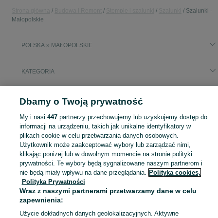
Strona główna
Budowa i Remont
Stemple i szalunki
Szalunki
Szalunki -
Małopolskie
POLSKA » MAŁOPOLSKIE
KATEGORIA
Popularne wyszukiwania
Dbamy o Twoją prywatność
zaciski szalunkowe
deski szalunkowe
My i nasi
447
partnerzy przechowujemy lub uzyskujemy dostęp do
informacji na urządzeniu, takich jak unikalne identyfikatory w
Zobacz Więc
Sprzedaż szalunków budowlanych Małopolskie ▶️ Systemowe i płytowe do betonu w atrakcyjnych cenach ✅ Szeroki wybór ✌ Sprawdź oferty i kupuj na OLX.pl!
plikach cookie w celu przetwarzania danych osobowych.
Użytkownik może zaakceptować wybory lub zarządzać nimi,
klikając poniżej lub w dowolnym momencie na stronie polityki
Mapa kategorii
prywatności. Te wybory będą sygnalizowane naszym partnerom i
nie będą miały wpływu na dane przeglądania.
Polityka cookies,
Mapa miejscowości
Polityka Prywatności
Mapa ministron
Wraz z naszymi partnerami przetwarzamy dane w celu
Popularne wyszukiwania
zapewnienia:
Użycie dokładnych danych geolokalizacyjnych. Aktywne