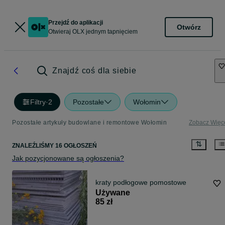
Przejdź do aplikacji
Otwórz
Otwieraj OLX jednym tapnięciem
Znajdź coś dla siebie
Filtry
·
2
Pozostałe
Wołomin
Pozostałe artykuły budowlane i remontowe Wołomin
Zobacz Więc
ZNALEŹLIŚMY 16 OGŁOSZEŃ
Jak pozycjonowane są ogłoszenia?
kraty podłogowe pomostowe
Używane
85 zł