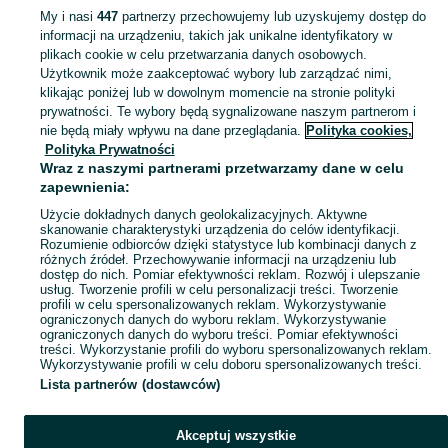
My i nasi
447
partnerzy przechowujemy lub uzyskujemy dostęp do
informacji na urządzeniu, takich jak unikalne identyfikatory w
KATEGORIA
plikach cookie w celu przetwarzania danych osobowych.
Użytkownik może zaakceptować wybory lub zarządzać nimi,
Zobacz Więc
Sprzedaż pozostałych artykułów budowlanych i remontowych Wołomin ▶️ Szeroki wybór ✅ Nowe i używane w atrakcyjnych cenach ✌ Sprawdź oferty na OLX.pl!
klikając poniżej lub w dowolnym momencie na stronie polityki
prywatności. Te wybory będą sygnalizowane naszym partnerom i
nie będą miały wpływu na dane przeglądania.
Polityka cookies,
Mapa kategorii
Polityka Prywatności
Mapa miejscowości
Wraz z naszymi partnerami przetwarzamy dane w celu
zapewnienia:
Mapa ministron
Użycie dokładnych danych geolokalizacyjnych. Aktywne
Popularne wyszukiwania
skanowanie charakterystyki urządzenia do celów identyfikacji.
Rozumienie odbiorców dzięki statystyce lub kombinacji danych z
różnych źródeł. Przechowywanie informacji na urządzeniu lub
dostęp do nich. Pomiar efektywności reklam. Rozwój i ulepszanie
usług. Tworzenie profili w celu personalizacji treści. Tworzenie
profili w celu spersonalizowanych reklam. Wykorzystywanie
ograniczonych danych do wyboru reklam. Wykorzystywanie
ograniczonych danych do wyboru treści. Pomiar efektywności
treści. Wykorzystanie profili do wyboru spersonalizowanych reklam.
Wykorzystywanie profili w celu doboru spersonalizowanych treści.
Lista partnerów (dostawców)
Akceptuj wszystkie