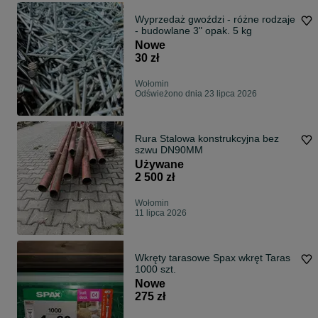
Wyprzedaż gwoździ - różne rodzaje
- budowlane 3" opak. 5 kg
Nowe
30 zł
Wołomin
Odświeżono dnia 23 lipca 2026
Rura Stalowa konstrukcyjna bez
szwu DN90MM
Używane
2 500 zł
Wołomin
11 lipca 2026
Wkręty tarasowe Spax wkręt Taras
1000 szt.
Nowe
275 zł