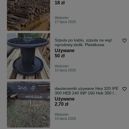
18 zł
Wołomin
27 lipca 2026
Szpula po kablu, szpula na wąż
ogrodowy.stolik. Plastikowa
Używane
50 zł
Wołomin
10 lipca 2026
dwuteowniki używane Hea 320 IPE
300 HEB 240 INP 160 Heb 300 IPE
240
Używane
2,70 zł
Wołomin
16 lipca 2026