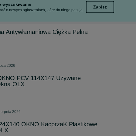
to wyszukiwanie
Zapisz
ać o nowych ogłoszeniach, które do niego pasują.
na Antywłamaniowa Ciężka Pełna
ipca 2026
OKNO PCV 114X147 Używane
 Okna OLX
ierpnia 2026
4X140 OKNO KacprzaK Plastikowe
OLX