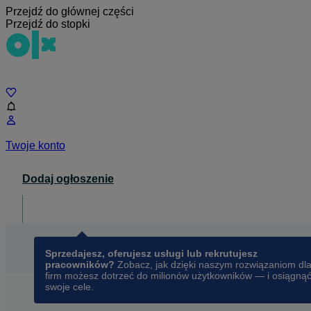
Przejdź do głównej części
Przejdź do stopki
Czat
Twoje konto
Dodaj ogłoszenie
Dla biznesu
opens in a new tab
Sprzedajesz, oferujesz usługi lub rekrutujesz
pracowników?
Zobacz, jak dzięki naszym rozwiązaniom dl
firm możesz dotrzeć do milionów użytkowników — i osiągną
swoje cele.