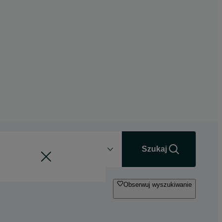
Odległość
+0 km
Szukaj
Obserwuj wyszukiwanie