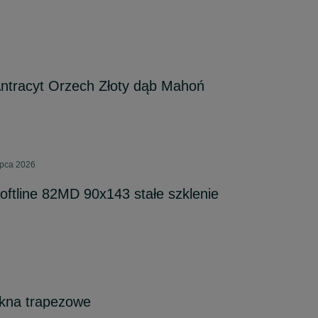
tracyt Orzech Złoty dąb Mahoń
ipca 2026
ftline 82MD 90x143 stałe szklenie
kna trapezowe