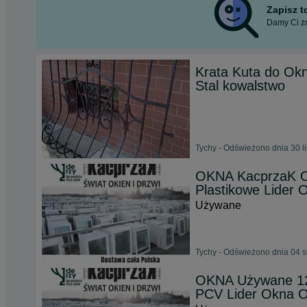
Zapisz 
Damy Ci zn
Krata Kuta do Ok
Stal kowalstwo
Tychy - Odświeżono dnia 30 l
OKNA KacprzaK 
Plastikowe Lider
Używane
Tychy - Odświeżono dnia 04 s
OKNA Używane 12
PCV Lider Okna 