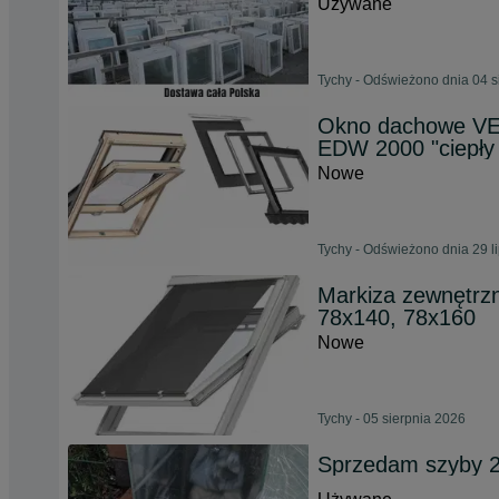
Używane
Tychy - Odświeżono dnia 04 s
Okno dachowe VE
EDW 2000 "ciepły
Nowe
Tychy - Odświeżono dnia 29 l
Markiza zewnętrz
78x140, 78x160
Nowe
Tychy - 05 sierpnia 2026
Sprzedam szyby 2