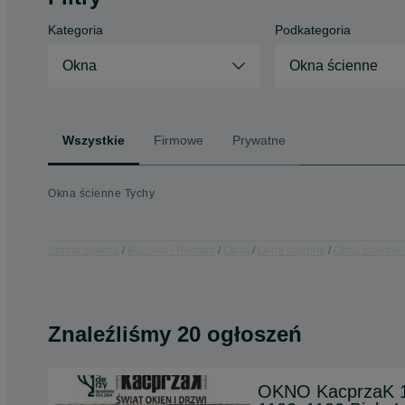
Kategoria
Podkategoria
Okna
Okna ścienne
Wszystkie
Firmowe
Prywatne
Okna ścienne Tychy
Strona główna
Budowa i Remont
Okna
Okna ścienne
Okna ścienne 
Znaleźliśmy 20 ogłoszeń
OKNO KacprzaK