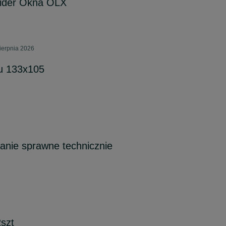
Lider Okna OLX
ierpnia 2026
u 133x105
anie sprawne technicznie
szt