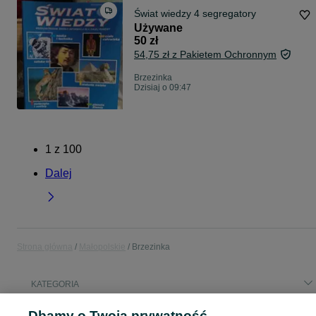
Świat wiedzy 4 segregatory
Używane
50 zł
54,75 zł z Pakietem Ochronnym
Brzezinka
Dzisiaj o 09:47
1
z
100
Dalej
Strona główna
Małopolskie
Brzezinka
KATEGORIA
Dbamy o Twoją prywatność