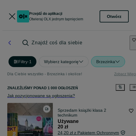
Przejdź do aplikacji
Otwórz
Otwieraj OLX jednym tapnięciem
Znajdź coś dla siebie
Filtry
·
1
Wybierz kategorię
Brzezinka
Dla Ciebie wszystko - Brzezinka i okolice!
Zobacz Więc
ZNALEŹLIŚMY
PONAD
1 000 OGŁOSZEŃ
Jak pozycjonowane są ogłoszenia?
Sprzedam książki klasa 2
technikum
Używane
20 zł
24,20 zł z Pakietem Ochronnym