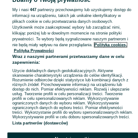
Popularne wyszukiwania
ładowarka z widłami
praca kierowca ce
My i nasi
447
partnerzy przechowujemy lub uzyskujemy dostęp do
informacji na urządzeniu, takich jak unikalne identyfikatory w
plikach cookie w celu przetwarzania danych osobowych.
Skorzystaj z największego serwisu ogłoszeniowego - Brzezinka i okolice! Kupuj to, czego pragniesz i sprzedawaj to, czego już nie potrzebujesz!
Zobacz Więc
Użytkownik może zaakceptować wybory lub zarządzać nimi,
klikając poniżej lub w dowolnym momencie na stronie polityki
prywatności. Te wybory będą sygnalizowane naszym partnerom i
Mapa kategorii
nie będą miały wpływu na dane przeglądania.
Polityka cookies,
Mapa miejscowości
Polityka Prywatności
Wraz z naszymi partnerami przetwarzamy dane w celu
Mapa ministron
zapewnienia:
Popularne wyszukiwania
Użycie dokładnych danych geolokalizacyjnych. Aktywne
skanowanie charakterystyki urządzenia do celów identyfikacji.
Rozumienie odbiorców dzięki statystyce lub kombinacji danych z
różnych źródeł. Przechowywanie informacji na urządzeniu lub
dostęp do nich. Pomiar efektywności reklam. Rozwój i ulepszanie
usług. Tworzenie profili w celu personalizacji treści. Tworzenie
profili w celu spersonalizowanych reklam. Wykorzystywanie
ograniczonych danych do wyboru reklam. Wykorzystywanie
ograniczonych danych do wyboru treści. Pomiar efektywności
treści. Wykorzystanie profili do wyboru spersonalizowanych reklam.
Wykorzystywanie profili w celu doboru spersonalizowanych treści.
Lista partnerów (dostawców)