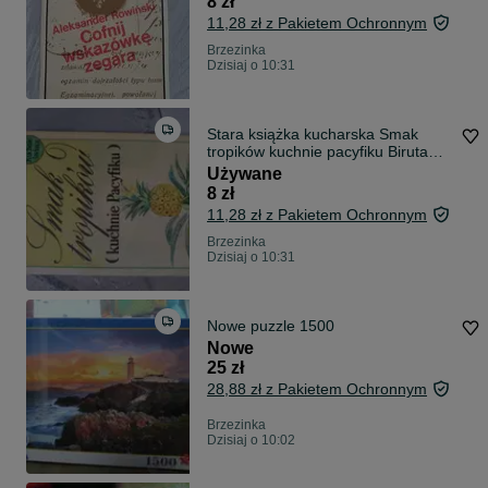
8 zł
11,28 zł z Pakietem Ochronnym
Brzezinka
Dzisiaj o 10:31
Stara książka kucharska Smak
tropików kuchnie pacyfiku Biruta
Markuza
Używane
8 zł
11,28 zł z Pakietem Ochronnym
Brzezinka
Dzisiaj o 10:31
Nowe puzzle 1500
Nowe
25 zł
28,88 zł z Pakietem Ochronnym
Brzezinka
Dzisiaj o 10:02