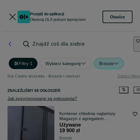
Przejdź do aplikacji
Otwórz
Otwieraj OLX jednym tapnięciem
Znajdź coś dla siebie
Filtry
·
1
Wybierz kategorię
Brzezie
Dla Ciebie wszystko - Brzezie i okolice!
Zobacz Więc
ZNALEŹLIŚMY 68 OGŁOSZEŃ
Jak pozycjonowane są ogłoszenia?
Kontener chłodnia najtańszy
Magazyn z agregatem
elektrycznym
Używane
19 900 zł
Brzezie