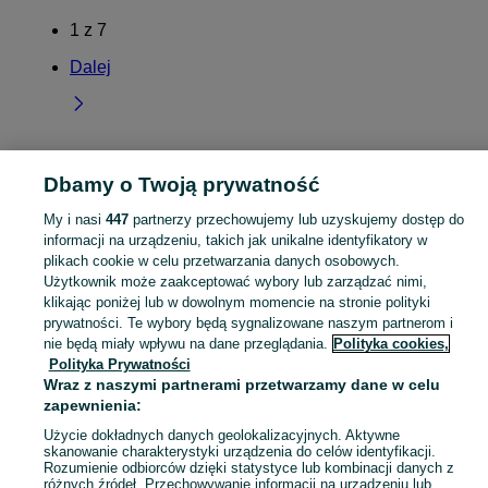
1
z
7
Dalej
Dbamy o Twoją prywatność
Strona główna
Świętokrzyskie
Brzezie
My i nasi
447
partnerzy przechowujemy lub uzyskujemy dostęp do
KATEGORIA
informacji na urządzeniu, takich jak unikalne identyfikatory w
plikach cookie w celu przetwarzania danych osobowych.
Użytkownik może zaakceptować wybory lub zarządzać nimi,
Skorzystaj z największego serwisu ogłoszeniowego - Brzezie i okolice! Kupuj to, czego pragniesz i sprzedawaj to, czego już nie potrzebujesz!
Zobacz Więc
klikając poniżej lub w dowolnym momencie na stronie polityki
prywatności. Te wybory będą sygnalizowane naszym partnerom i
Mapa kategorii
nie będą miały wpływu na dane przeglądania.
Polityka cookies,
Polityka Prywatności
Mapa miejscowości
Wraz z naszymi partnerami przetwarzamy dane w celu
Mapa ministron
zapewnienia:
Popularne wyszukiwania
Użycie dokładnych danych geolokalizacyjnych. Aktywne
skanowanie charakterystyki urządzenia do celów identyfikacji.
Rozumienie odbiorców dzięki statystyce lub kombinacji danych z
różnych źródeł. Przechowywanie informacji na urządzeniu lub