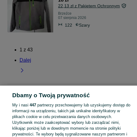
22,13 zł z Pakietem Ochronnym
Brzeźce
07 sierpnia 2026
122
Szary
1
z
43
Dalej
Strona główna
Lubelskie
Brzeźce
Dbamy o Twoją prywatność
My i nasi
447
partnerzy przechowujemy lub uzyskujemy dostęp do
KATEGORIA
informacji na urządzeniu, takich jak unikalne identyfikatory w
plikach cookie w celu przetwarzania danych osobowych.
Użytkownik może zaakceptować wybory lub zarządzać nimi,
Skorzystaj z największego serwisu ogłoszeniowego - Brzeźce i okolice! Kupuj to, czego pragniesz i sprzedawaj to, czego już nie potrzebujesz!
Zobacz Więc
klikając poniżej lub w dowolnym momencie na stronie polityki
prywatności. Te wybory będą sygnalizowane naszym partnerom i