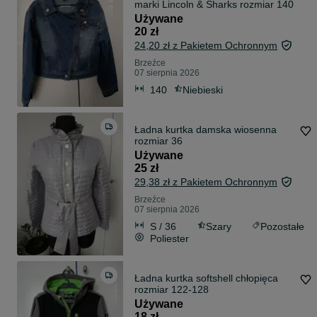
marki Lincoln & Sharks rozmiar 140
Używane
20 zł
24,20 zł z Pakietem Ochronnym
Brzeźce
07 sierpnia 2026
140
Niebieski
Ładna kurtka damska wiosenna
rozmiar 36
Używane
25 zł
29,38 zł z Pakietem Ochronnym
Brzeźce
07 sierpnia 2026
S / 36
Szary
Pozostałe
Poliester
Ładna kurtka softshell chłopięca
rozmiar 122-128
Używane
18 zł