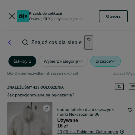
Przejdź do aplikacji
Otwórz
Otwieraj OLX jednym tapnięciem
Znajdź coś dla siebie
Filtry
·
1
Wybierz kategorię
Brzeźce
Dla Ciebie wszystko - Brzeźce i okolice!
Zobacz Więc
ZNALEŹLIŚMY 423 OGŁOSZENIA
Jak pozycjonowane są ogłoszenia?
Ładne futerko dla dziewczynki
marki Next rozmiar 86
Używane
16 zł
20,06 zł z Pakietem Ochronnym