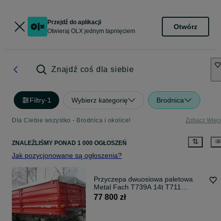
Przejdź do aplikacji
Otwórz
Otwieraj OLX jednym tapnięciem
Znajdź coś dla siebie
Filtry
·
1
Wybierz kategorię
Brodnica
Dla Ciebie wszystko - Brodnica i okolice!
Zobacz Więc
ZNALEŹLIŚMY
PONAD
1 000 OGŁOSZEŃ
Jak pozycjonowane są ogłoszenia?
Przyczepa dwuosiowa paletowa
Metal Fach T739A 14t T711
Dostawa w kraju
77 800 zł