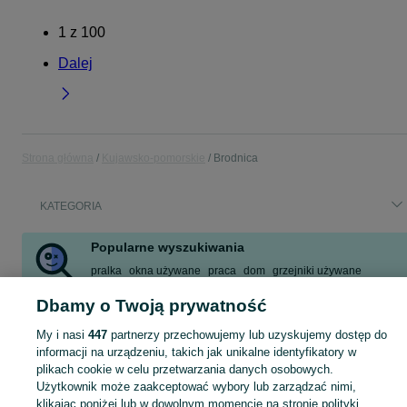
1
z
100
Dalej
Strona główna
Kujawsko-pomorskie
Brodnica
KATEGORIA
Popularne wyszukiwania
pralka
okna używane
praca
dom
grzejniki używane
rower
mieszkanie na sprzedaż
siedlisko
Dbamy o Twoją prywatność
Zobacz Więcej
My i nasi
447
partnerzy przechowujemy lub uzyskujemy dostęp do
informacji na urządzeniu, takich jak unikalne identyfikatory w
Skorzystaj z największego serwisu ogłoszeniowego - Brodnica i okolice! Kupuj to, czego pragniesz i sprzedawaj to, czego już nie potrzebujesz!
Zobacz Więc
plikach cookie w celu przetwarzania danych osobowych.
Użytkownik może zaakceptować wybory lub zarządzać nimi,
klikając poniżej lub w dowolnym momencie na stronie polityki