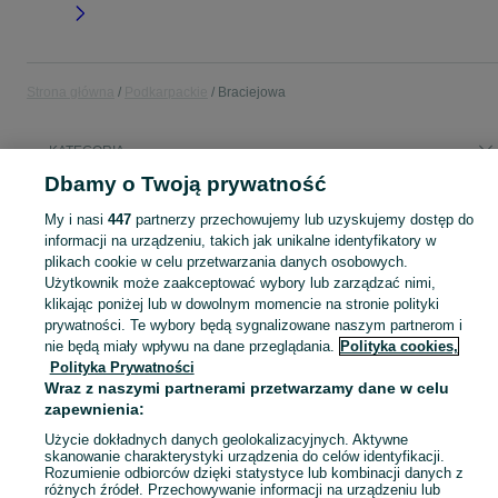
Strona główna
Podkarpackie
Braciejowa
KATEGORIA
Dbamy o Twoją prywatność
Popularne wyszukiwania
My i nasi
447
partnerzy przechowujemy lub uzyskujemy dostęp do
łubin gorzki
informacji na urządzeniu, takich jak unikalne identyfikatory w
plikach cookie w celu przetwarzania danych osobowych.
Użytkownik może zaakceptować wybory lub zarządzać nimi,
Skorzystaj z największego serwisu ogłoszeniowego - Braciejowa i okolice! Kupuj to, czego pragniesz i sprzedawaj to, czego już nie potrzebujesz!
Zobacz Więc
klikając poniżej lub w dowolnym momencie na stronie polityki
prywatności. Te wybory będą sygnalizowane naszym partnerom i
nie będą miały wpływu na dane przeglądania.
Polityka cookies,
Mapa kategorii
Polityka Prywatności
Mapa miejscowości
Wraz z naszymi partnerami przetwarzamy dane w celu
Mapa ministron
zapewnienia:
Popularne wyszukiwania
Użycie dokładnych danych geolokalizacyjnych. Aktywne
skanowanie charakterystyki urządzenia do celów identyfikacji.
Rozumienie odbiorców dzięki statystyce lub kombinacji danych z
różnych źródeł. Przechowywanie informacji na urządzeniu lub