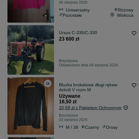
06 sierpnia 2026
Uniwersalny
Różowy
Pozostałe
Wiskoza
Ursus C-335/C-330
23 600 zł
Braciejowa
Odświeżono dnia 04 sierpnia 2026
Bluzka brokatowa długi rękaw
dekolt V rozm.M
Używane
16,50 zł
20,58 zł z Pakietem Ochronnym
Braciejowa
03 sierpnia 2026
M / 38
Czarny
Orsay