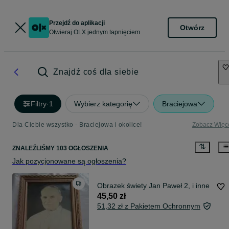
Przejdź do aplikacji
Otwórz
Otwieraj OLX jednym tapnięciem
Znajdź coś dla siebie
Filtry
·
1
Wybierz kategorię
Braciejowa
Dla Ciebie wszystko - Braciejowa i okolice!
Zobacz Więc
ZNALEŹLIŚMY 103 OGŁOSZENIA
Jak pozycjonowane są ogłoszenia?
Obrazek świety Jan Paweł 2, i inne
45,50 zł
51,32 zł z Pakietem Ochronnym