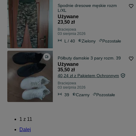
Spodnie dresowe męskie rozm
L/XL
Używane
23,50 zł
Braciejowa
03 sierpnia 2026
L / 40
Zielony
Pozostałe
Półbuty damskie 3 pary rozm. 39
Używane
35,50 zł
40,24 zł z Pakietem Ochronnym
Braciejowa
03 sierpnia 2026
39
Czarny
Pozostałe
1
z
11
Dalej