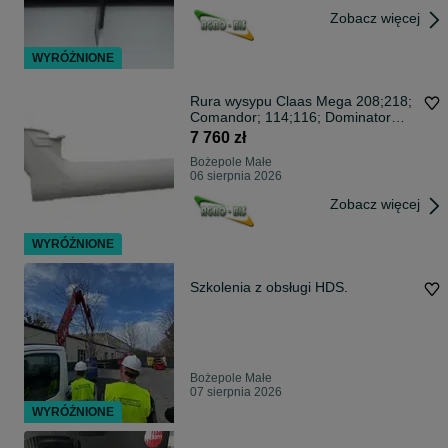
Zobacz więcej
WYRÓŻNIONE
Rura wysypu Claas Mega 208;218;
Comandor; 114;116; Dominator
108;118
7 760 zł
Bożepole Małe
06 sierpnia 2026
Zobacz więcej
WYRÓŻNIONE
Szkolenia z obsługi HDS.
Bożepole Małe
07 sierpnia 2026
WYRÓŻNIONE