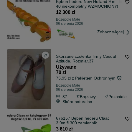
Bęben hederu New Holland 9 m - fi
40 niekompletny WZMOCNIONY!
12 300 zł
Bożepole Małe
06 sierpnia 2026
Zobacz więcej
Skórzane czółenka firmy Casual
Attitude. Rozmiar.37
Używane
70 zł
75,95 zł z Pakietem Ochronnym
Bożepole Małe
06 sierpnia 2026
37
Brązowy
Pozostałe
Skóra naturalna
676157 Bęben hederu Claac
3,9m.fi 300 zamiennik
3 610 zł