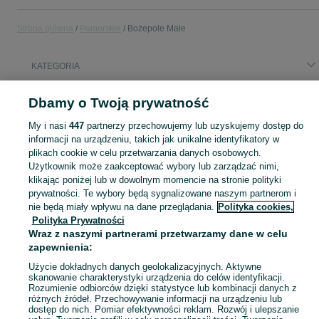
Strona główna
Pomorskie
Bożepole Małe
KATEGORIA
Popularne wyszukiwania
Dbamy o Twoją prywatność
ślimak john deere
żmijka
My i nasi
447
partnerzy przechowujemy lub uzyskujemy dostęp do
informacji na urządzeniu, takich jak unikalne identyfikatory w
plikach cookie w celu przetwarzania danych osobowych.
Skorzystaj z największego serwisu ogłoszeniowego - Bożepole Małe i okolice! Kupuj to, czego pragniesz i sprzedawaj to, czego już nie potrzebujesz!
Zobacz Więc
Użytkownik może zaakceptować wybory lub zarządzać nimi,
klikając poniżej lub w dowolnym momencie na stronie polityki
Mapa kategorii
prywatności. Te wybory będą sygnalizowane naszym partnerom i
nie będą miały wpływu na dane przeglądania.
Polityka cookies,
Mapa miejscowości
Polityka Prywatności
Mapa ministron
Wraz z naszymi partnerami przetwarzamy dane w celu
zapewnienia:
Popularne wyszukiwania
Użycie dokładnych danych geolokalizacyjnych. Aktywne
skanowanie charakterystyki urządzenia do celów identyfikacji.
Rozumienie odbiorców dzięki statystyce lub kombinacji danych z
różnych źródeł. Przechowywanie informacji na urządzeniu lub
dostęp do nich. Pomiar efektywności reklam. Rozwój i ulepszanie