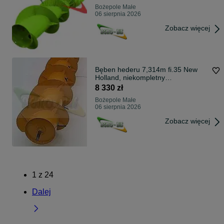
Bożepole Małe
06 sierpnia 2026
Zobacz więcej
Bęben hederu 7,314m fi.35 New
Holland, niekompletny
WZMOCNIONA !
8 330 zł
Bożepole Małe
06 sierpnia 2026
Zobacz więcej
1
z
24
Dalej