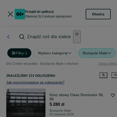
Przejdź do aplikacji
Otwórz
Otwieraj OLX jednym tapnięciem
Znajdź coś dla siebie
Filtry
·
1
Wybierz kategorię
Bożepole Małe
Dla Ciebie wszystko - Bożepole Małe i okolice!
Zobacz Więc
ZNALEŹLIŚMY 233 OGŁOSZENIA
Jak pozycjonowane są ogłoszenia?
Kosz sitowy Claas Dominator 96,
86
5 280 zł
Bożepole Małe
05 sierpnia 2026