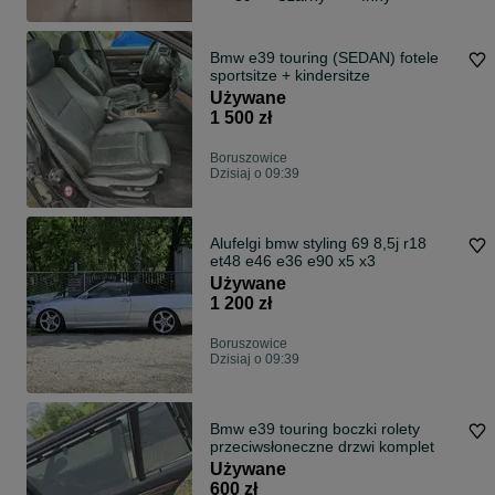
Bmw e39 touring (SEDAN) fotele
sportsitze + kindersitze
Używane
1 500 zł
Boruszowice
Dzisiaj o 09:39
Alufelgi bmw styling 69 8,5j r18
et48 e46 e36 e90 x5 x3
Używane
1 200 zł
Boruszowice
Dzisiaj o 09:39
Bmw e39 touring boczki rolety
przeciwsłoneczne drzwi komplet
Używane
600 zł