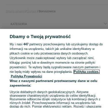
Strona główna
Śląskie
Boruszowice
KATEGORIA
Popularne wyszukiwania
Dbamy o Twoją prywatność
tv
korepetycje matematyka
nieruchomości
My i nasi
447
partnerzy przechowujemy lub uzyskujemy dostęp do
informacji na urządzeniu, takich jak unikalne identyfikatory w
plikach cookie w celu przetwarzania danych osobowych.
Skorzystaj z największego serwisu ogłoszeniowego - Boruszowice i okolice! Kupuj to, czego pragniesz i sprzedawaj to, czego już nie potrzebujesz!
Zobacz Więc
Użytkownik może zaakceptować wybory lub zarządzać nimi,
klikając poniżej lub w dowolnym momencie na stronie polityki
Mapa kategorii
prywatności. Te wybory będą sygnalizowane naszym partnerom i
nie będą miały wpływu na dane przeglądania.
Polityka cookies,
Mapa miejscowości
Polityka Prywatności
Mapa ministron
Wraz z naszymi partnerami przetwarzamy dane w celu
zapewnienia:
Popularne wyszukiwania
Użycie dokładnych danych geolokalizacyjnych. Aktywne
skanowanie charakterystyki urządzenia do celów identyfikacji.
Rozumienie odbiorców dzięki statystyce lub kombinacji danych z
różnych źródeł. Przechowywanie informacji na urządzeniu lub
dostęp do nich. Pomiar efektywności reklam. Rozwój i ulepszanie