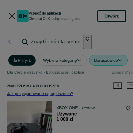
Przejdź do aplikacji
Otwórz
Otwieraj OLX jednym tapnięciem
Znajdź coś dla siebie
Filtry
·
1
Wybierz kategorię
Boruszowice
Dla Ciebie wszystko - Boruszowice i okolice!
Zobacz Więc
ZNALEŹLIŚMY 439 OGŁOSZEŃ
Jak pozycjonowane są ogłoszenia?
XBOX ONE - zestaw
Używane
1 000 zł