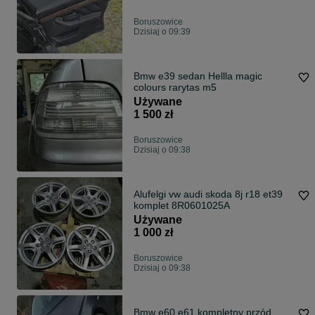
Boruszowice
Dzisiaj o 09:39
Bmw e39 sedan Hellla magic
colours rarytas m5
Używane
1 500 zł
Boruszowice
Dzisiaj o 09:38
Alufelgi vw audi skoda 8j r18 et39
komplet 8R0601025A
Używane
1 000 zł
Boruszowice
Dzisiaj o 09:38
Bmw e60 e61 kompletny przód