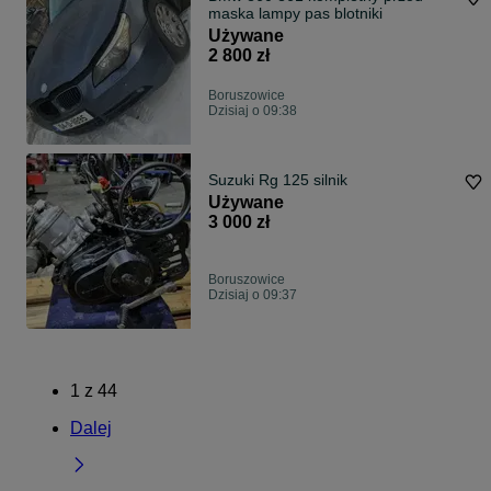
maska lampy pas blotniki
Używane
2 800 zł
Boruszowice
Dzisiaj o 09:38
Suzuki Rg 125 silnik
Używane
3 000 zł
Boruszowice
Dzisiaj o 09:37
1
z
44
Dalej