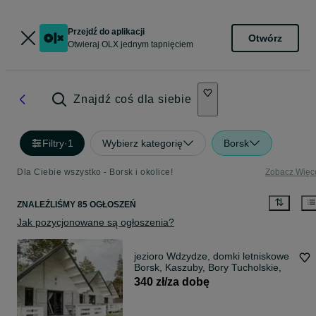
Przejdź do aplikacji
Otwórz
Otwieraj OLX jednym tapnięciem
Znajdź coś dla siebie
Filtry
·
1
Wybierz kategorię
Borsk
Dla Ciebie wszystko - Borsk i okolice!
Zobacz Więc
ZNALEŹLIŚMY 85 OGŁOSZEŃ
Jak pozycjonowane są ogłoszenia?
jezioro Wdzydze, domki letniskowe
Borsk, Kaszuby, Bory Tucholskie,
340 zł/za dobę