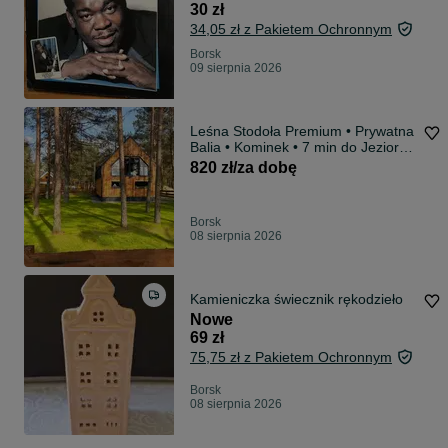
30 zł
34,05 zł z Pakietem Ochronnym
Borsk
09 sierpnia 2026
Leśna Stodoła Premium • Prywatna
Balia • Kominek • 7 min do Jeziora •
Do 8 Osób KASZUBY BORSK
820 zł/za dobę
Borsk
08 sierpnia 2026
Kamieniczka świecznik rękodzieło
Nowe
69 zł
75,75 zł z Pakietem Ochronnym
Borsk
08 sierpnia 2026