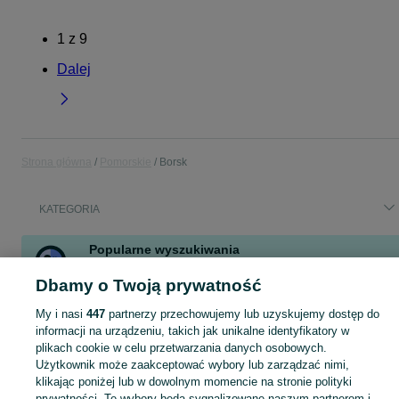
1
z
9
Dalej
Strona główna
Pomorskie
Borsk
KATEGORIA
Popularne wyszukiwania
domek nad jeziorem
wynajem
domek
działka
noclegi
Dbamy o Twoją prywatność
domek letniskowy
działki rekreacyjne
żaglówka
My i nasi
447
partnerzy przechowujemy lub uzyskujemy dostęp do
Zobacz Więcej
informacji na urządzeniu, takich jak unikalne identyfikatory w
plikach cookie w celu przetwarzania danych osobowych.
Użytkownik może zaakceptować wybory lub zarządzać nimi,
Skorzystaj z największego serwisu ogłoszeniowego - Borsk i okolice! Kupuj to, czego pragniesz i sprzedawaj to, czego już nie potrzebujesz!
Zobacz Więc
klikając poniżej lub w dowolnym momencie na stronie polityki
prywatności. Te wybory będą sygnalizowane naszym partnerom i