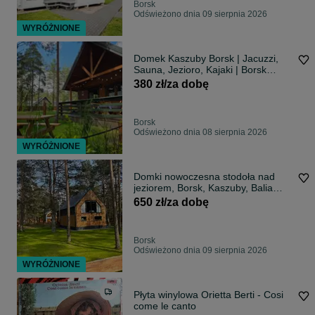
Borsk
Odświeżono dnia 09 sierpnia 2026
WYRÓŻNIONE
Domek Kaszuby Borsk | Jacuzzi,
Sauna, Jezioro, Kajaki | Borsk
|Wdzydze Bory Tucholskie | Domki
380 zł/za dobę
Letniskowe Borsk
Borsk
Odświeżono dnia 08 sierpnia 2026
WYRÓŻNIONE
Domki nowoczesna stodoła nad
jeziorem, Borsk, Kaszuby, Balia
kąpielowa
650 zł/za dobę
Borsk
Odświeżono dnia 09 sierpnia 2026
WYRÓŻNIONE
Płyta winylowa Orietta Berti - Cosi
come le canto