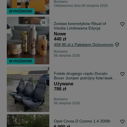
Borówno
Odświeżono dnia 06 sierpnia 2026
WYRÓŻNIONE
Zestaw kosmetyków Ritual of
Intuitia Limitowana Edycja
Nowe
440 zł
458,90 zł z Pakietem Ochronnym
Borówno
06 sierpnia 2026
WYRÓŻNIONE
Fotele drugiego rzędu Ducato
Boxer Jumper potrójny fotel ławka
2 rzędu
Używane
786 zł
Borówno
06 sierpnia 2026
Opel Corsa D Cosmo 1.4 2008r
6 000 zł