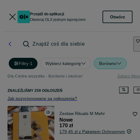
Przejdź do aplikacji
Otwórz
Otwieraj OLX jednym tapnięciem
Znajdź coś dla siebie
Filtry
·
1
Wybierz kategorię
Borówno
Dla Ciebie wszystko - Borówno i okolice!
Zobacz Więc
ZNALEŹLIŚMY 259 OGŁOSZEŃ
Jak pozycjonowane są ogłoszenia?
Zestaw Rituals M Mehr
Nowe
170 zł
179,45 zł z Pakietem Ochronnym