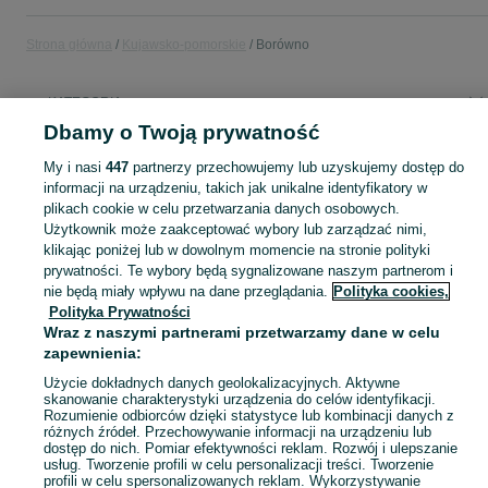
Strona główna
Kujawsko-pomorskie
Borówno
KATEGORIA
Dbamy o Twoją prywatność
Popularne wyszukiwania
My i nasi
447
partnerzy przechowujemy lub uzyskujemy dostęp do
borówno domki
domek borówno
informacji na urządzeniu, takich jak unikalne identyfikatory w
plikach cookie w celu przetwarzania danych osobowych.
Użytkownik może zaakceptować wybory lub zarządzać nimi,
Skorzystaj z największego serwisu ogłoszeniowego - Borówno i okolice! Kupuj to, czego pragniesz i sprzedawaj to, czego już nie potrzebujesz!
Zobacz Więc
klikając poniżej lub w dowolnym momencie na stronie polityki
prywatności. Te wybory będą sygnalizowane naszym partnerom i
nie będą miały wpływu na dane przeglądania.
Polityka cookies,
Mapa kategorii
Polityka Prywatności
Mapa miejscowości
Wraz z naszymi partnerami przetwarzamy dane w celu
Mapa ministron
zapewnienia:
Popularne wyszukiwania
Użycie dokładnych danych geolokalizacyjnych. Aktywne
skanowanie charakterystyki urządzenia do celów identyfikacji.
Rozumienie odbiorców dzięki statystyce lub kombinacji danych z
różnych źródeł. Przechowywanie informacji na urządzeniu lub
dostęp do nich. Pomiar efektywności reklam. Rozwój i ulepszanie
usług. Tworzenie profili w celu personalizacji treści. Tworzenie
profili w celu spersonalizowanych reklam. Wykorzystywanie