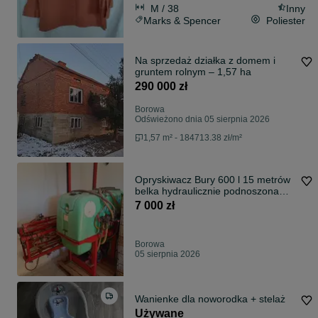
M / 38
Inny
Marks & Spencer
Poliester
Na sprzedaż działka z domem i
gruntem rolnym – 1,57 ha
290 000 zł
Borowa
Odświeżono dnia 05 sierpnia 2026
1,57 m² - 184713.38 zł/m²
Opryskiwacz Bury 600 l 15 metrów
belka hydraulicznie podnoszona
ATEST
7 000 zł
Borowa
05 sierpnia 2026
Wanienke dla noworodka + stelaż
Używane