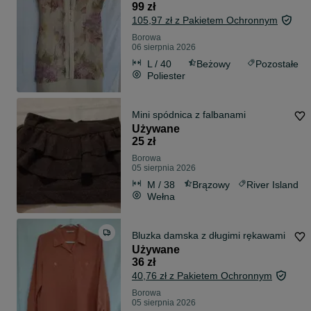
99 zł
105,97 zł z Pakietem Ochronnym
Borowa
06 sierpnia 2026
L / 40
Beżowy
Pozostałe
Poliester
Mini spódnica z falbanami
Używane
25 zł
Borowa
05 sierpnia 2026
M / 38
Brązowy
River Island
Wełna
Bluzka damska z długimi rękawami
Używane
36 zł
40,76 zł z Pakietem Ochronnym
Borowa
05 sierpnia 2026