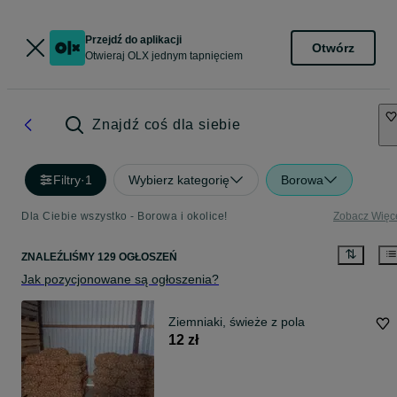
Przejdź do aplikacji
Otwórz
Otwieraj OLX jednym tapnięciem
Znajdź coś dla siebie
Filtry
·
1
Wybierz kategorię
Borowa
Dla Ciebie wszystko - Borowa i okolice!
Zobacz Więc
ZNALEŹLIŚMY 129 OGŁOSZEŃ
Jak pozycjonowane są ogłoszenia?
Ziemniaki, świeże z pola
12 zł