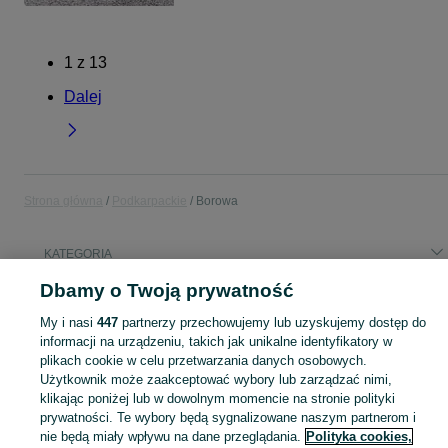
1
z
13
Dalej
Strona główna
Podkarpackie
Borowa
KATEGORIA
Dbamy o Twoją prywatność
Popularne wyszukiwania
My i nasi
447
partnerzy przechowujemy lub uzyskujemy dostęp do
pszenica
informacji na urządzeniu, takich jak unikalne identyfikatory w
plikach cookie w celu przetwarzania danych osobowych.
Użytkownik może zaakceptować wybory lub zarządzać nimi,
Skorzystaj z największego serwisu ogłoszeniowego - Borowa i okolice! Kupuj to, czego pragniesz i sprzedawaj to, czego już nie potrzebujesz!
Zobacz Więc
klikając poniżej lub w dowolnym momencie na stronie polityki
prywatności. Te wybory będą sygnalizowane naszym partnerom i
Mapa kategorii
nie będą miały wpływu na dane przeglądania.
Polityka cookies,