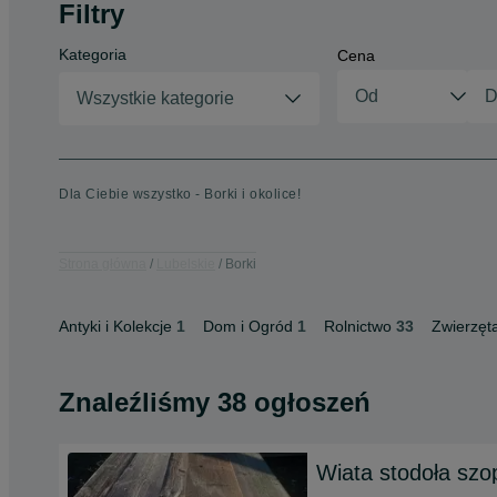
Filtry
Kategoria
Cena
Wszystkie kategorie
Dla Ciebie wszystko - Borki i okolice!
Strona główna
Lubelskie
Borki
Antyki i Kolekcje
1
Dom i Ogród
1
Rolnictwo
33
Zwierzęt
Znaleźliśmy 38 ogłoszeń
Wiata stodoła szo