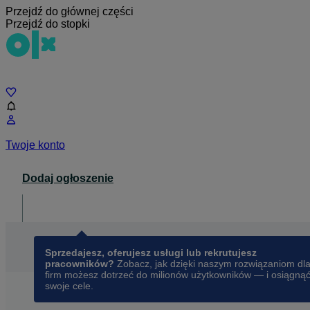
Przejdź do głównej części
Przejdź do stopki
Czat
Twoje konto
Dodaj ogłoszenie
Dla biznesu
opens in a new tab
Sprzedajesz, oferujesz usługi lub rekrutujesz
pracowników?
Zobacz, jak dzięki naszym rozwiązaniom dl
firm możesz dotrzeć do milionów użytkowników — i osiągną
swoje cele.