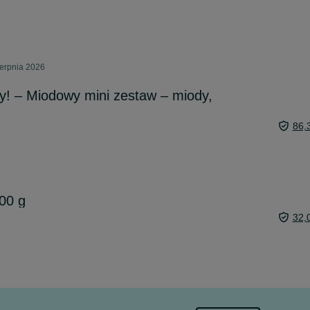
ierpnia 2026
y! – Miodowy mini zestaw – miody,
86,
00 g
32,