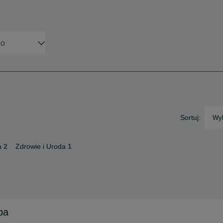
Sortuj:
Wyb
a
2
Zdrowie i Uroda
1
pa