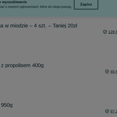
to wyszukiwanie
Zapisz
ać o nowych ogłoszeniach, które do niego pasują.
 w miodzie – 4 szt. – Taniej 20zł
128,
 z propolisem 400g
45,
e 950g
87,