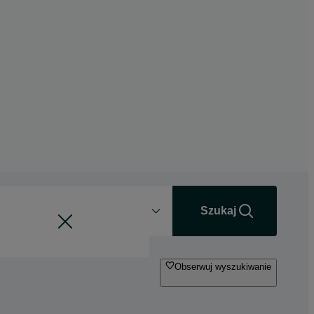
Odległość
+0 km
Szukaj
Obserwuj wyszukiwanie