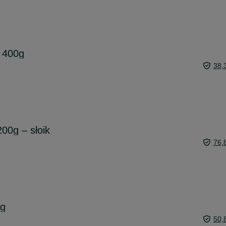
e 400g
38,
00g – słoik
76,
0g
50,