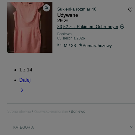
Sukienka rozmiar 40
Używane
29 zł
33,52 zł z Pakietem Ochronnym
Boniewo
05 sierpnia 2026
M / 38
Pomarańczowy
1
z
14
Dalej
Strona główna
Kujawsko-pomorskie
Boniewo
KATEGORIA