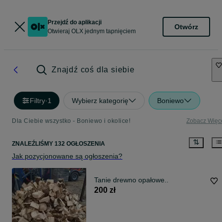
Przejdź do aplikacji
Otwórz
Otwieraj OLX jednym tapnięciem
Znajdź coś dla siebie
Filtry
·
1
Wybierz kategorię
Boniewo
Dla Ciebie wszystko - Boniewo i okolice!
Zobacz Więc
ZNALEŹLIŚMY 132 OGŁOSZENIA
Jak pozycjonowane są ogłoszenia?
Tanie drewno opałowe..
200 zł