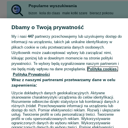
Popularne wyszukiwania
bizon
kola do claas
małe kotki szare
bieracz pokosu
technikum samochodowe
Dbamy o Twoją prywatność
podest do rusztowania choinkowego
fendt 310
c360
Zobacz Więcej
My i nasi
447
partnerzy przechowujemy lub uzyskujemy dostęp do
informacji na urządzeniu, takich jak unikalne identyfikatory w
plikach cookie w celu przetwarzania danych osobowych.
Skorzystaj z największego serwisu ogłoszeniowego - Boniewo i okolice! Kupuj to, czego pragniesz i sprzedawaj to, czego już nie potrzebujesz!
Zobacz Więc
Użytkownik może zaakceptować wybory lub zarządzać nimi,
klikając poniżej lub w dowolnym momencie na stronie polityki
Mapa kategorii
prywatności. Te wybory będą sygnalizowane naszym partnerom i
nie będą miały wpływu na dane przeglądania.
Polityka cookies,
Mapa miejscowości
Polityka Prywatności
Mapa ministron
Wraz z naszymi partnerami przetwarzamy dane w celu
zapewnienia:
Popularne wyszukiwania
Użycie dokładnych danych geolokalizacyjnych. Aktywne
skanowanie charakterystyki urządzenia do celów identyfikacji.
Rozumienie odbiorców dzięki statystyce lub kombinacji danych z
różnych źródeł. Przechowywanie informacji na urządzeniu lub
dostęp do nich. Pomiar efektywności reklam. Rozwój i ulepszanie
usług. Tworzenie profili w celu personalizacji treści. Tworzenie
profili w celu spersonalizowanych reklam. Wykorzystywanie
ograniczonych danych do wyboru reklam. Wykorzystywanie
ograniczonych danych do wyboru treści. Pomiar efektywności