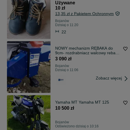
Używane
10 zł
13,35 zł z Pakietem Ochronnym
Bojanów
Dzisiaj o 11:20
22
NOWY mechanizm RĘBAKA do
9cm- rozdrabniacz walcowy rebak
rembak W100
3 090 zł
Bojanów
Dzisiaj o 11:06
Zobacz więcej
Yamaha MT Yamaha MT 125
10 500 zł
Bojanów
Odświeżono dzisiaj o 10:16