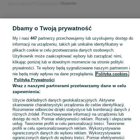
Strona główna
Podkarpackie
Bojanów
KATEGORIA
Dbamy o Twoją prywatność
Popularne wyszukiwania
My i nasi
447
partnerzy przechowujemy lub uzyskujemy dostęp do
dom
tłuczeń
80
skrzyniowy
informacji na urządzeniu, takich jak unikalne identyfikatory w
plikach cookie w celu przetwarzania danych osobowych.
Użytkownik może zaakceptować wybory lub zarządzać nimi,
Skorzystaj z największego serwisu ogłoszeniowego - Bojanów i okolice! Kupuj to, czego pragniesz i sprzedawaj to, czego już nie potrzebujesz!
Zobacz Więc
klikając poniżej lub w dowolnym momencie na stronie polityki
prywatności. Te wybory będą sygnalizowane naszym partnerom i
nie będą miały wpływu na dane przeglądania.
Polityka cookies,
Mapa kategorii
Polityka Prywatności
Mapa miejscowości
Wraz z naszymi partnerami przetwarzamy dane w celu
Mapa ministron
zapewnienia:
Popularne wyszukiwania
Użycie dokładnych danych geolokalizacyjnych. Aktywne
skanowanie charakterystyki urządzenia do celów identyfikacji.
Rozumienie odbiorców dzięki statystyce lub kombinacji danych z
różnych źródeł. Przechowywanie informacji na urządzeniu lub
dostęp do nich. Pomiar efektywności reklam. Rozwój i ulepszanie
usług. Tworzenie profili w celu personalizacji treści. Tworzenie
profili w celu spersonalizowanych reklam. Wykorzystywanie
ograniczonych danych do wyboru reklam. Wykorzystywanie
ograniczonych danych do wyboru treści. Pomiar efektywności