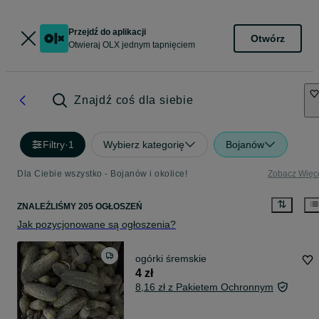
Przejdź do aplikacji
Otwórz
Otwieraj OLX jednym tapnięciem
Znajdź coś dla siebie
Filtry
·
1
Wybierz kategorię
Bojanów
Dla Ciebie wszystko - Bojanów i okolice!
Zobacz Więc
ZNALEŹLIŚMY 205 OGŁOSZEŃ
Jak pozycjonowane są ogłoszenia?
ogórki śremskie
4 zł
8,16 zł z Pakietem Ochronnym