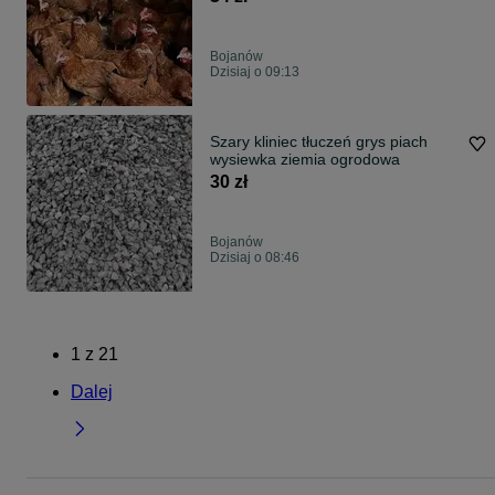
Bojanów
Dzisiaj o 09:13
Szary kliniec tłuczeń grys piach
wysiewka ziemia ogrodowa
30 zł
Bojanów
Dzisiaj o 08:46
1
z
21
Dalej