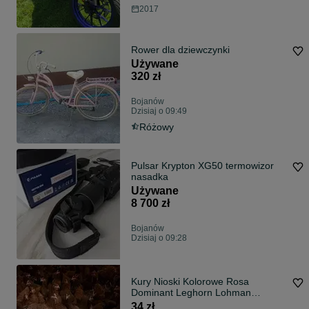
2017
Rower dla dziewczynki
Używane
320 zł
Bojanów
Dzisiaj o 09:49
Różowy
Pulsar Krypton XG50 termowizor
nasadka
Używane
8 700 zł
Bojanów
Dzisiaj o 09:28
Kury Nioski Kolorowe Rosa
Dominant Leghorn Lohman
Leghorn
34 zł