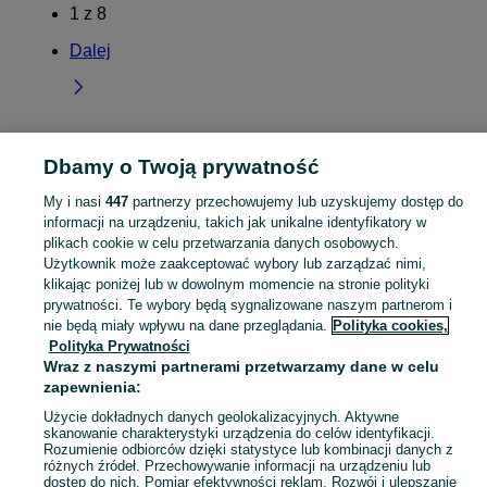
1
z
8
Dalej
Dbamy o Twoją prywatność
Strona główna
Łódzkie
Bogucice
My i nasi
447
partnerzy przechowujemy lub uzyskujemy dostęp do
informacji na urządzeniu, takich jak unikalne identyfikatory w
KATEGORIA
plikach cookie w celu przetwarzania danych osobowych.
Użytkownik może zaakceptować wybory lub zarządzać nimi,
Skorzystaj z największego serwisu ogłoszeniowego - Bogucice i okolice! Kupuj to, czego pragniesz i sprzedawaj to, czego już nie potrzebujesz!
Zobacz Więc
klikając poniżej lub w dowolnym momencie na stronie polityki
prywatności. Te wybory będą sygnalizowane naszym partnerom i
nie będą miały wpływu na dane przeglądania.
Polityka cookies,
Mapa kategorii
Polityka Prywatności
Mapa miejscowości
Wraz z naszymi partnerami przetwarzamy dane w celu
Mapa ministron
zapewnienia:
Popularne wyszukiwania
Użycie dokładnych danych geolokalizacyjnych. Aktywne
skanowanie charakterystyki urządzenia do celów identyfikacji.
Rozumienie odbiorców dzięki statystyce lub kombinacji danych z
różnych źródeł. Przechowywanie informacji na urządzeniu lub
dostęp do nich. Pomiar efektywności reklam. Rozwój i ulepszanie