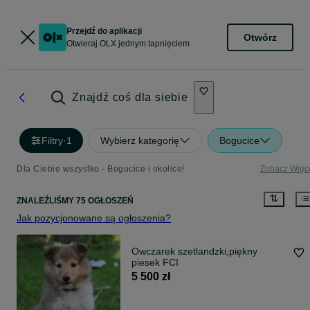
Przejdź do aplikacji
Otwórz
Otwieraj OLX jednym tapnięciem
Znajdź coś dla siebie
Filtry
·
1
Wybierz kategorię
Bogucice
Dla Ciebie wszystko - Bogucice i okolice!
Zobacz Więc
ZNALEŹLIŚMY 75 OGŁOSZEŃ
Jak pozycjonowane są ogłoszenia?
Owczarek szetlandzki,piękny
piesek FCI
5 500 zł