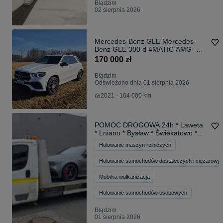
Błądzim
02 sierpnia 2026
Mercedes-Benz GLE Mercedes-
Benz GLE 300 d 4MATIC AMG -
2021 - Salon Polska-1 właściciel
170 000 zł
Błądzim
Odświeżono dnia 01 sierpnia 2026
2021 - 164 000 km
POMOC DROGOWA 24h * Laweta
* Lniano * Bysław * Świekatowo *
Plewno *
Holowanie maszyn rolniczych
Holowanie samochodów dostawczych i ciężarowy
Mobilna wulkanizacja
Holowanie samochodów osobowych
Błądzim
01 sierpnia 2026