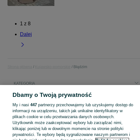
1
z
8
Dalej
Strona główna
Kujawsko-pomorskie
Błądzim
KATEGORIA
Dbamy o Twoją prywatność
Popularne wyszukiwania
My i nasi
447
partnerzy przechowujemy lub uzyskujemy dostęp do
dom do wynajęcia
ausom dt 2 pro
informacji na urządzeniu, takich jak unikalne identyfikatory w
plikach cookie w celu przetwarzania danych osobowych.
Użytkownik może zaakceptować wybory lub zarządzać nimi,
Skorzystaj z największego serwisu ogłoszeniowego - Błądzim i okolice! Kupuj to, czego pragniesz i sprzedawaj to, czego już nie potrzebujesz!
Zobacz Więc
klikając poniżej lub w dowolnym momencie na stronie polityki
prywatności. Te wybory będą sygnalizowane naszym partnerom i
Mapa kategorii