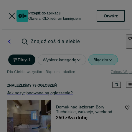
Przejdź do aplikacji
Otwórz
Otwieraj OLX jednym tapnięciem
Znajdź coś dla siebie
Filtry
·
1
Wybierz kategorię
Błądzim
Dla Ciebie wszystko - Błądzim i okolice!
Zobacz Więc
ZNALEŹLIŚMY 79 OGŁOSZEŃ
Jak pozycjonowane są ogłoszenia?
Domek nad jeziorem Bory
Tucholskie, wakacje, weekend
jacuzzi, jezioro, las, basen. Wolny
250 zł/za dobę
termin: od 10 sierpnia!