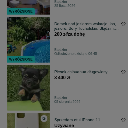
Błądzim
25 lipca 2026
WYRÓŻNIONE
Domek nad jeziorem wakacje, las,
jezioro, Bory Tucholskie, Błądzim.
Wolny termin: od 10 sierpnia!
200 zł/za dobę
Błądzim
Odświeżono dzisiaj o 06:45
WYRÓŻNIONE
Piesek chihuahua długowłosy
3 400 zł
Błądzim
05 sierpnia 2026
Sprzedam etui IPhone 11
Używane