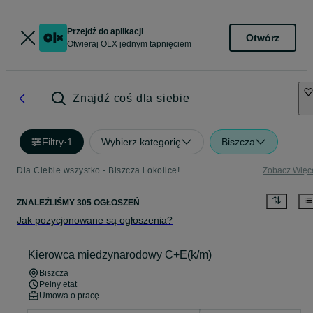
Przejdź do aplikacji
Otwórz
Otwieraj OLX jednym tapnięciem
Znajdź coś dla siebie
Filtry
·
1
Wybierz kategorię
Biszcza
Dla Ciebie wszystko - Biszcza i okolice!
Zobacz Więc
ZNALEŹLIŚMY 305 OGŁOSZEŃ
Jak pozycjonowane są ogłoszenia?
Kierowca miedzynarodowy C+E(k/m)
Biszcza
Pełny etat
Umowa o pracę