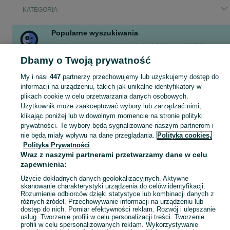
KATEGORIA
Popularne wyszukiwania
pelet
węgiel groszek piast
miody
felgi feroza 16
7,5 kw
domek
31opony
pszenica fuzja
Dbamy o Twoją prywatność
Zobacz Więcej
My i nasi
447
partnerzy przechowujemy lub uzyskujemy dostęp do
informacji na urządzeniu, takich jak unikalne identyfikatory w
plikach cookie w celu przetwarzania danych osobowych.
Skorzystaj z największego serwisu ogłoszeniowego - Biszcza i okolice! Kupuj to, czego pragniesz i sprzedawaj to, czego już nie potrzebujesz!
Zobacz Więc
Użytkownik może zaakceptować wybory lub zarządzać nimi,
klikając poniżej lub w dowolnym momencie na stronie polityki
Mapa kategorii
prywatności. Te wybory będą sygnalizowane naszym partnerom i
nie będą miały wpływu na dane przeglądania.
Polityka cookies,
Mapa miejscowości
Polityka Prywatności
Mapa ministron
Wraz z naszymi partnerami przetwarzamy dane w celu
zapewnienia:
Popularne wyszukiwania
Użycie dokładnych danych geolokalizacyjnych. Aktywne
skanowanie charakterystyki urządzenia do celów identyfikacji.
Rozumienie odbiorców dzięki statystyce lub kombinacji danych z
różnych źródeł. Przechowywanie informacji na urządzeniu lub
dostęp do nich. Pomiar efektywności reklam. Rozwój i ulepszanie
usług. Tworzenie profili w celu personalizacji treści. Tworzenie
profili w celu spersonalizowanych reklam. Wykorzystywanie