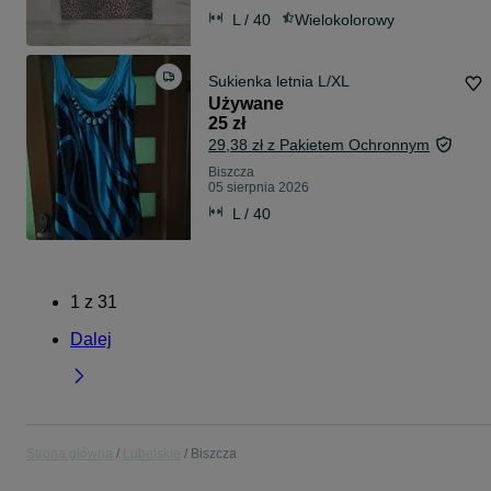
L / 40
Wielokolorowy
Sukienka letnia L/XL
Używane
25 zł
29,38 zł z Pakietem Ochronnym
Biszcza
05 sierpnia 2026
L / 40
1
z
31
Dalej
Strona główna
Lubelskie
Biszcza