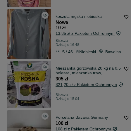
koszula męska niebieska
Nowe
10 zł
13,85 zł z Pakietem Ochronnym
Biszcza
Dzisiaj o 16:48
S / 46
Niebieski
Bawełna
Mieszanka gorzowska 20 kg na 0,5
hektara, mieszanka traw,
Gorzowska zimowa, nasiona traw
305 zł
321,20 zł z Pakietem Ochronnym
Biszcza
Dzisiaj o 15:04
Porcelana Bavaria Germany
100 zł
108 zł z Pakietem Ochronnym