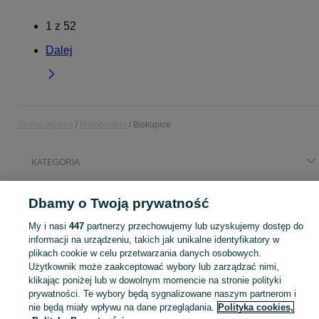
1
z
52
Dalej
Strona główna
Małopolskie
Biskupice
KATEGORIA
Popularne wyszukiwania
Dbamy o Twoją prywatność
lotka tylna
dom
głośnik bluetooth
biskupice
My i nasi
447
partnerzy przechowujemy lub uzyskujemy dostęp do
mieszkania pracownicze noclegi
siłownia domowa
informacji na urządzeniu, takich jak unikalne identyfikatory w
plikach cookie w celu przetwarzania danych osobowych.
Użytkownik może zaakceptować wybory lub zarządzać nimi,
Skorzystaj z największego serwisu ogłoszeniowego - Biskupice i okolice! Kupuj to, czego pragniesz i sprzedawaj to, czego już nie potrzebujesz!
Zobacz Więc
klikając poniżej lub w dowolnym momencie na stronie polityki
prywatności. Te wybory będą sygnalizowane naszym partnerom i
Mapa kategorii
nie będą miały wpływu na dane przeglądania.
Polityka cookies,