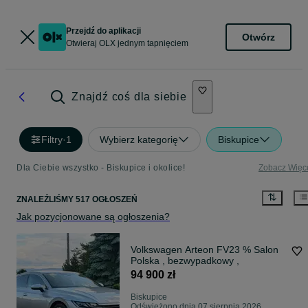
Przejdź do aplikacji
Otwórz
Otwieraj OLX jednym tapnięciem
Znajdź coś dla siebie
Filtry
·
1
Wybierz kategorię
Biskupice
Dla Ciebie wszystko - Biskupice i okolice!
Zobacz Więc
ZNALEŹLIŚMY 517 OGŁOSZEŃ
Jak pozycjonowane są ogłoszenia?
Volkswagen Arteon FV23 % Salon
Polska , bezwypadkowy ,
94 900 zł
Biskupice
Odświeżono dnia 07 sierpnia 2026