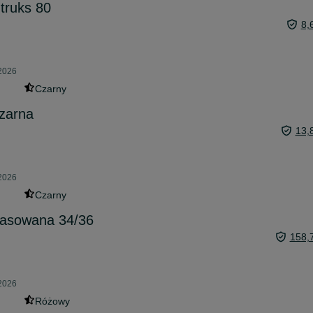
truks 80
8,
 2026
Czarny
czarna
13,
 2026
Czarny
pasowana 34/36
158,
 2026
Różowy