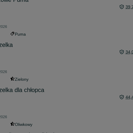
39,
 2026
Puma
zelka
34,
 2026
Zielony
elka dla chłopca
44,
 2026
Oliwkowy