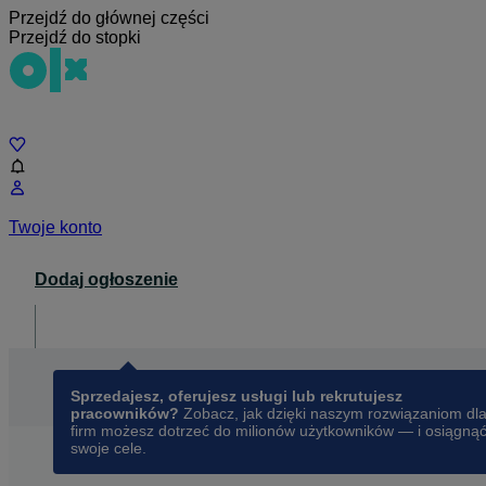
Przejdź do głównej części
Przejdź do stopki
Czat
Twoje konto
Dodaj ogłoszenie
Dla biznesu
opens in a new tab
Sprzedajesz, oferujesz usługi lub rekrutujesz
pracowników?
Zobacz, jak dzięki naszym rozwiązaniom dl
firm możesz dotrzeć do milionów użytkowników — i osiągną
swoje cele.