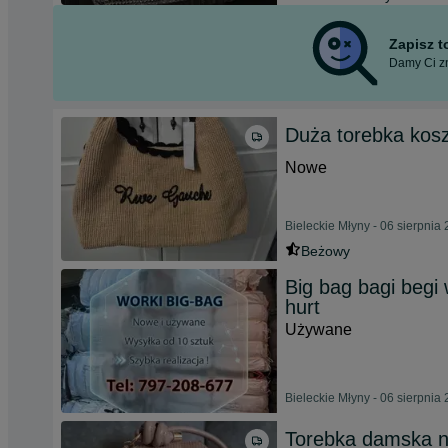
Zapisz 
Damy Ci zn
Duża torebka kos
Nowe
Bieleckie Młyny - 06 sierpnia
Beżowy
Big bag bagi begi
hurt
Używane
Bieleckie Młyny - 06 sierpnia
Torebka damska 