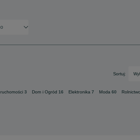
Sortuj:
Wyb
eruchomości
3
Dom i Ogród
16
Elektronika
7
Moda
60
Rolnictw