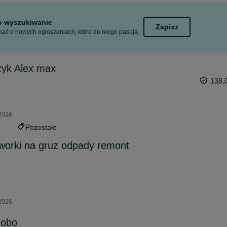
to wyszukiwanie
Zapisz
ać o nowych ogłoszeniach, które do niego pasują.
zyk Alex max
138,
 2026
Pozostałe
 worki na gruz odpady remont
 2026
nobo