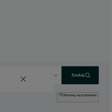
Odległość
+0 km
Szukaj
Obserwuj wyszukiwanie