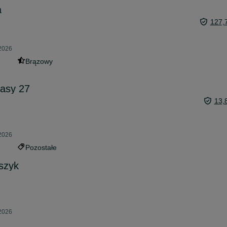
a
127,
 2026
Brązowy
dasy 27
13,
 2026
Pozostałe
szyk
 2026