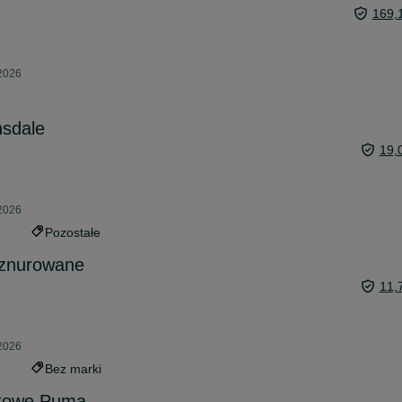
169,
 2026
nsdale
19,
 2026
Pozostałe
sznurowane
11,
 2026
Bez marki
rtowe Puma