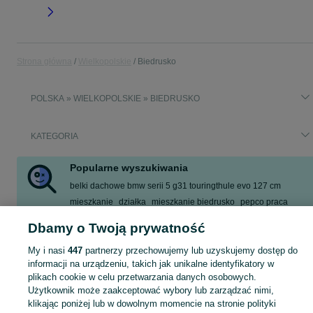
Strona główna
Wielkopolskie
Biedrusko
POLSKA » WIELKOPOLSKIE » BIEDRUSKO
KATEGORIA
Popularne wyszukiwania
belki dachowe bmw serii 5 g31 touringthule evo 127 cm
mieszkanie
działka
mieszkanie biedrusko
pepco praca
motor 125
kierowca
gle
Dbamy o Twoją prywatność
Zobacz Więcej
My i nasi
447
partnerzy przechowujemy lub uzyskujemy dostęp do
informacji na urządzeniu, takich jak unikalne identyfikatory w
Skorzystaj z największego serwisu ogłoszeniowego - Biedrusko i okolice! Kupuj to, czego pragniesz i sprzedawaj to, czego już nie potrzebujesz!
Zobacz Więc
plikach cookie w celu przetwarzania danych osobowych.
Użytkownik może zaakceptować wybory lub zarządzać nimi,
klikając poniżej lub w dowolnym momencie na stronie polityki
Mapa kategorii