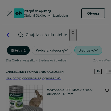
Przejdź do aplikacji
Otwórz
Otwieraj OLX jednym tapnięciem
Znajdź coś dla siebie
Filtry
·
1
Wybierz kategorię
Biedrusko
Dla Ciebie wszystko - Biedrusko i okolice!
Zobacz Więc
ZNALEŹLIŚMY
PONAD
1 000 OGŁOSZEŃ
Jak pozycjonowane są ogłoszenia?
Wykonanie 200 klatek z siatki
drucianej 13 mm