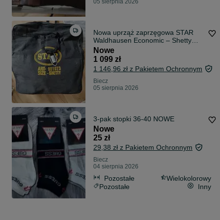
05 sierpnia 2026
Nowa uprząż zaprzęgowa STAR
Waldhausen Economic – Shetty
(SH) – komplet skórzany
Nowe
1 099 zł
1 146,96 zł z Pakietem Ochronnym
Biecz
05 sierpnia 2026
3-pak stopki 36-40 NOWE
Nowe
25 zł
29,38 zł z Pakietem Ochronnym
Biecz
04 sierpnia 2026
Pozostałe
Wielokolorowy
Pozostałe
Inny