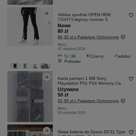
Adidas spodnie OPEN HEM
TIGHTS leginsy rozmiar S
Nowe
80 zł
86,30 zł z Pakietem Ochronnym
Biecz
07 sierpnia 2026
S / 36
Czarny
adidas
Poliester
Karta pamięci 1 MB Sony
Playstation PS1 PSX Memory Card
SCPH-1020
Używane
50 zł
55,99 zł z Pakietem Ochronnym
Biecz
06 sierpnia 2026
Nowa bateria do Dyson DC31 Type