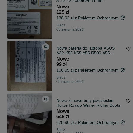
A 22.2V 4000mAh Li-Ion
ENERGUP
Nowe
129 zł
138,92 zł z Pakietem Ochronnym
Biecz
05 sierpnia 2026
Nowa bateria do laptopa ASUS
A32-K55 K55 A55 R500 X55
4400mAh 49Wh
Nowe
99 zł
106,95 zł z Pakietem Ochronnym
Biecz
05 sierpnia 2026
Nowe zimowe buty jeździeckie
Horze Rovigo Winter Riding Boots
Nowe
649 zł
678,96 zł z Pakietem Ochronnym
Biecz