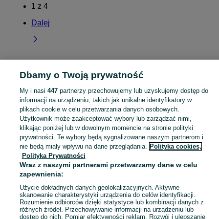
1
z
4
Dalej
Dbamy o Twoją prywatność
Strona główna
Lubuskie
Biecz
My i nasi
447
partnerzy przechowujemy lub uzyskujemy dostęp do
informacji na urządzeniu, takich jak unikalne identyfikatory w
KATEGORIA
plikach cookie w celu przetwarzania danych osobowych.
Użytkownik może zaakceptować wybory lub zarządzać nimi,
Skorzystaj z największego serwisu ogłoszeniowego - Biecz i okolice! Kupuj to, czego pragniesz i sprzedawaj to, czego już nie potrzebujesz!
Zobacz Więc
klikając poniżej lub w dowolnym momencie na stronie polityki
prywatności. Te wybory będą sygnalizowane naszym partnerom i
nie będą miały wpływu na dane przeglądania.
Polityka cookies,
Mapa kategorii
Polityka Prywatności
Mapa miejscowości
Wraz z naszymi partnerami przetwarzamy dane w celu
Mapa ministron
zapewnienia:
Popularne wyszukiwania
Użycie dokładnych danych geolokalizacyjnych. Aktywne
skanowanie charakterystyki urządzenia do celów identyfikacji.
Rozumienie odbiorców dzięki statystyce lub kombinacji danych z
różnych źródeł. Przechowywanie informacji na urządzeniu lub
dostęp do nich. Pomiar efektywności reklam. Rozwój i ulepszanie