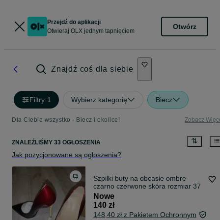
Przejdź do aplikacji
Otwórz
Otwieraj OLX jednym tapnięciem
Znajdź coś dla siebie
Filtry
·
1
Wybierz kategorię
Biecz
Dla Ciebie wszystko - Biecz i okolice!
Zobacz Więc
ZNALEŹLIŚMY 33 OGŁOSZENIA
Jak pozycjonowane są ogłoszenia?
Szpilki buty na obcasie ombre
czarno czerwone skóra rozmiar 37
Nowe
140 zł
148,40 zł z Pakietem Ochronnym