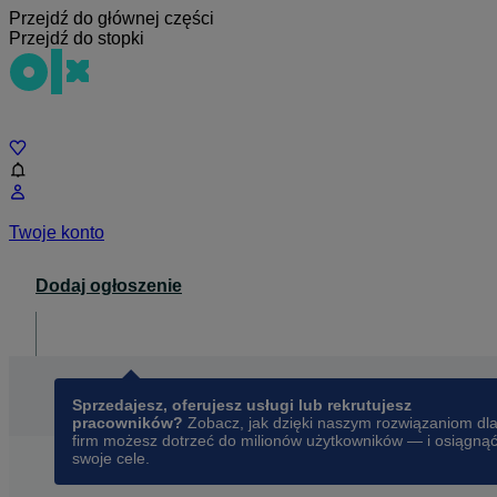
Przejdź do głównej części
Przejdź do stopki
Czat
Twoje konto
Dodaj ogłoszenie
Dla biznesu
opens in a new tab
Sprzedajesz, oferujesz usługi lub rekrutujesz
pracowników?
Zobacz, jak dzięki naszym rozwiązaniom dl
firm możesz dotrzeć do milionów użytkowników — i osiągną
swoje cele.