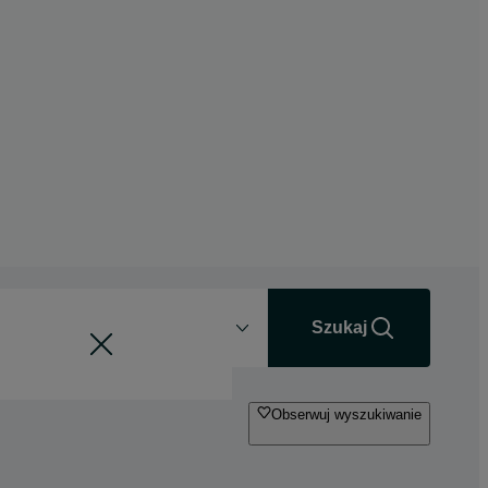
Odległość
+0 km
Szukaj
Obserwuj wyszukiwanie