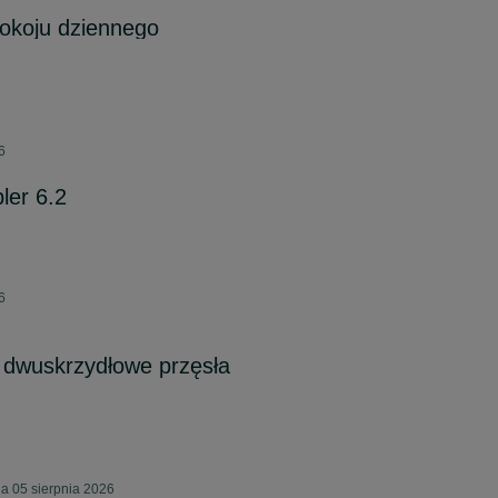
okoju dziennego
6
ler 6.2
6
dwuskrzydłowe przęsła
a 05 sierpnia 2026