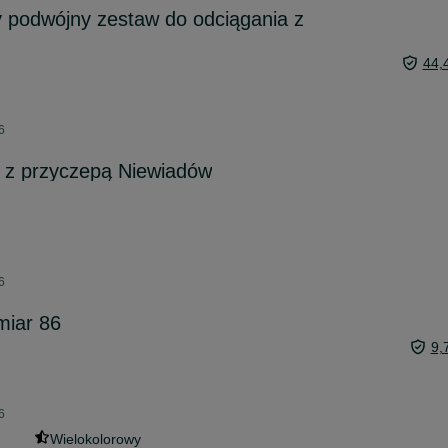
podwójny zestaw do odciągania z
44,
6
o z przyczepą Niewiadów
6
miar 86
9,
6
Wielokolorowy