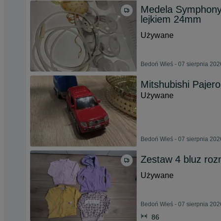
Medela Symphony 
lejkiem 24mm
Używane
Bedoń Wieś - 07 sierpnia 202
Mitshubishi Pajer
Używane
Bedoń Wieś - 07 sierpnia 202
Zestaw 4 bluz roz
Używane
Bedoń Wieś - 07 sierpnia 202
86