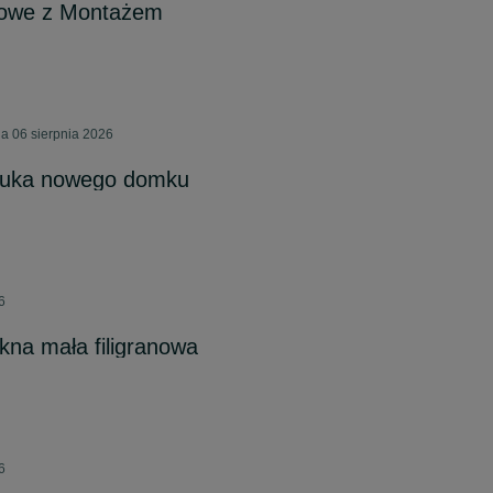
lowe z Montażem
a 06 sierpnia 2026
zuka nowego domku
6
kna mała filigranowa
6