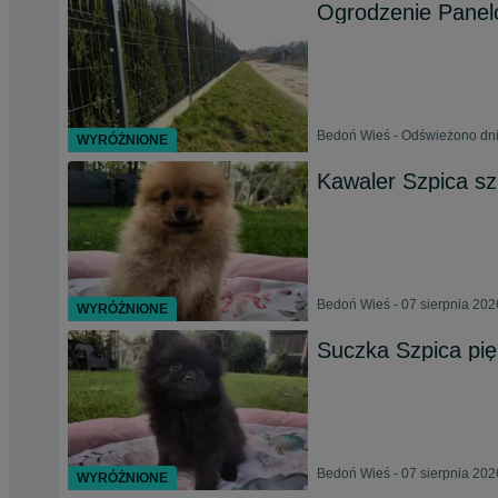
Ogrodzenie Pane
Bedoń Wieś - Odświeżono dni
WYRÓŻNIONE
Kawaler Szpica s
Bedoń Wieś - 07 sierpnia 202
WYRÓŻNIONE
Suczka Szpica pię
Bedoń Wieś - 07 sierpnia 202
WYRÓŻNIONE