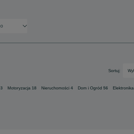
Sortuj:
Wyb
3
Motoryzacja
18
Nieruchomości
4
Dom i Ogród
56
Elektronika