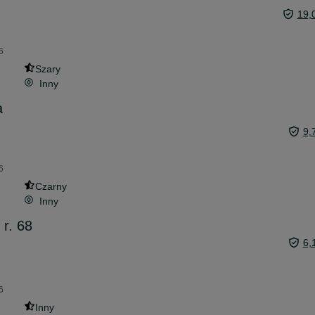
19,
6
Szary
Inny
a
9,
6
Czarny
Inny
r. 68
6,
6
Inny