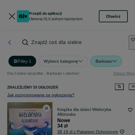
Przejdź do aplikacji
Otwórz
Otwieraj OLX jednym tapnięciem
Znajdź coś dla siebie
Filtry
·
1
Wybierz kategorię
Barkowo
Dla Ciebie wszystko - Barkowo i okolice!
Zobacz Więc
ZNALEŹLIŚMY 55 OGŁOSZEŃ
Jak pozycjonowane są ogłoszenia?
Książka dla dzieci Wieloryba
Albinoska
Nowe
34 zł
38,19 zł z Pakietem Ochronnym