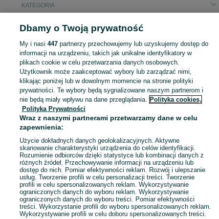
KATEGORIA
Dbamy o Twoją prywatność
Popularne wyszukiwania
zamiana
zamiana na mniejszy
My i nasi
447
partnerzy przechowujemy lub uzyskujemy dostęp do
naczepa wywrotka klapo drzwi
informacji na urządzeniu, takich jak unikalne identyfikatory w
plikach cookie w celu przetwarzania danych osobowych.
Użytkownik może zaakceptować wybory lub zarządzać nimi,
Skorzystaj z największego serwisu ogłoszeniowego - Barkowo i okolice! Kupuj to, czego pragniesz i sprzedawaj to, czego już nie potrzebujesz!
Zobacz Więc
klikając poniżej lub w dowolnym momencie na stronie polityki
prywatności. Te wybory będą sygnalizowane naszym partnerom i
nie będą miały wpływu na dane przeglądania.
Polityka cookies,
Mapa kategorii
Polityka Prywatności
Mapa miejscowości
Wraz z naszymi partnerami przetwarzamy dane w celu
zapewnienia:
Mapa ministron
Popularne wyszukiwania
Użycie dokładnych danych geolokalizacyjnych. Aktywne
skanowanie charakterystyki urządzenia do celów identyfikacji.
Rozumienie odbiorców dzięki statystyce lub kombinacji danych z
różnych źródeł. Przechowywanie informacji na urządzeniu lub
dostęp do nich. Pomiar efektywności reklam. Rozwój i ulepszanie
usług. Tworzenie profili w celu personalizacji treści. Tworzenie
profili w celu spersonalizowanych reklam. Wykorzystywanie
ograniczonych danych do wyboru reklam. Wykorzystywanie
ograniczonych danych do wyboru treści. Pomiar efektywności
treści. Wykorzystanie profili do wyboru spersonalizowanych reklam.
Wykorzystywanie profili w celu doboru spersonalizowanych treści.