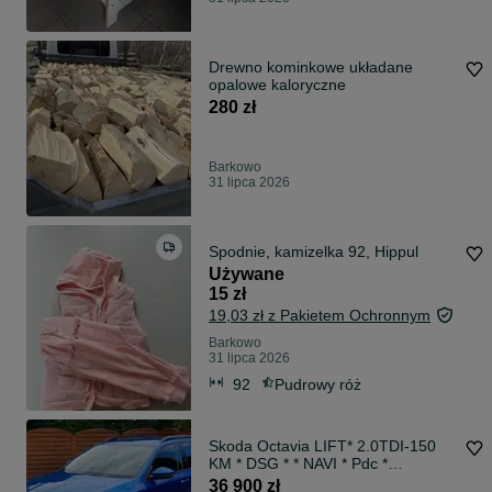
Drewno kominkowe układane
opalowe kaloryczne
280 zł
Barkowo
31 lipca 2026
Spodnie, kamizelka 92, Hippul
Używane
15 zł
19,03 zł z Pakietem Ochronnym
Barkowo
31 lipca 2026
92
Pudrowy róż
Skoda Octavia LIFT* 2.0TDI-150
KM * DSG * * NAVI * Pdc *
Bezwypadkowa
36 900 zł