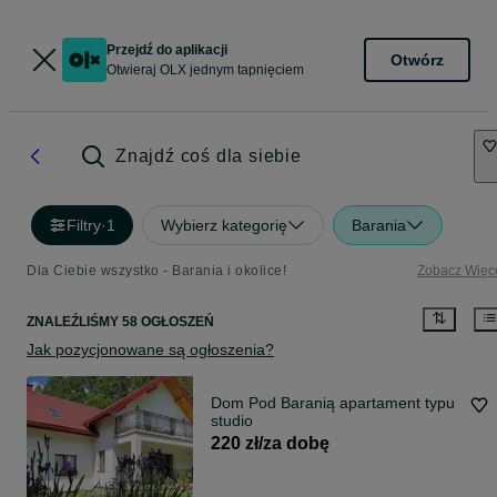
Przejdź do aplikacji
Otwórz
Otwieraj OLX jednym tapnięciem
Znajdź coś dla siebie
Filtry
·
1
Wybierz kategorię
Barania
Dla Ciebie wszystko - Barania i okolice!
Zobacz Więc
ZNALEŹLIŚMY 58 OGŁOSZEŃ
Jak pozycjonowane są ogłoszenia?
Dom Pod Baranią apartament typu
studio
220 zł/za dobę