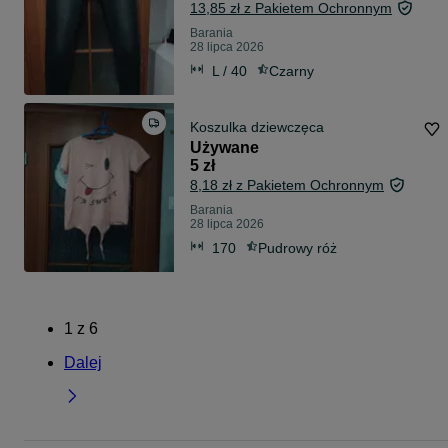
13,85 zł z Pakietem Ochronnym
Barania
28 lipca 2026
L / 40
Czarny
Koszulka dziewczęca
Używane
5 zł
8,18 zł z Pakietem Ochronnym
Barania
28 lipca 2026
170
Pudrowy róż
1
z
6
Dalej