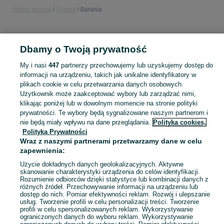
Strona główna
Śląskie
Barania
KATEGORIA
Dbamy o Twoją prywatność
Popularne wyszukiwania
My i nasi
447
partnerzy przechowujemy lub uzyskujemy dostęp do
słoma w kostkach
informacji na urządzeniu, takich jak unikalne identyfikatory w
plikach cookie w celu przetwarzania danych osobowych.
Użytkownik może zaakceptować wybory lub zarządzać nimi,
Skorzystaj z największego serwisu ogłoszeniowego - Barania i okolice! Kupuj to, czego pragniesz i sprzedawaj to, czego już nie potrzebujesz!
Zobacz Więc
klikając poniżej lub w dowolnym momencie na stronie polityki
prywatności. Te wybory będą sygnalizowane naszym partnerom i
nie będą miały wpływu na dane przeglądania.
Polityka cookies,
Mapa kategorii
Polityka Prywatności
Mapa miejscowości
Wraz z naszymi partnerami przetwarzamy dane w celu
Mapa ministron
zapewnienia:
Popularne wyszukiwania
Użycie dokładnych danych geolokalizacyjnych. Aktywne
skanowanie charakterystyki urządzenia do celów identyfikacji.
Rozumienie odbiorców dzięki statystyce lub kombinacji danych z
różnych źródeł. Przechowywanie informacji na urządzeniu lub
dostęp do nich. Pomiar efektywności reklam. Rozwój i ulepszanie
usług. Tworzenie profili w celu personalizacji treści. Tworzenie
profili w celu spersonalizowanych reklam. Wykorzystywanie
ograniczonych danych do wyboru reklam. Wykorzystywanie