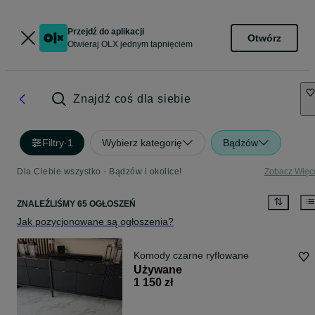
Przejdź do aplikacji
Otwórz
Otwieraj OLX jednym tapnięciem
Znajdź coś dla siebie
Filtry
·
1
Wybierz kategorię
Bądzów
Dla Ciebie wszystko - Bądzów i okolice!
Zobacz Więc
ZNALEŹLIŚMY 65 OGŁOSZEŃ
Jak pozycjonowane są ogłoszenia?
Komody czarne ryflowane
Używane
1 150 zł