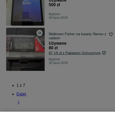
Używane
500 zł
Bądzów
30 lipca 2026
Walkmen Fisher na kasety Stereo z
radiem
Używane
80 zł
87,19 zł z Pakietem Ochronnym
Bądzów
30 lipca 2026
1
z
7
Dalej