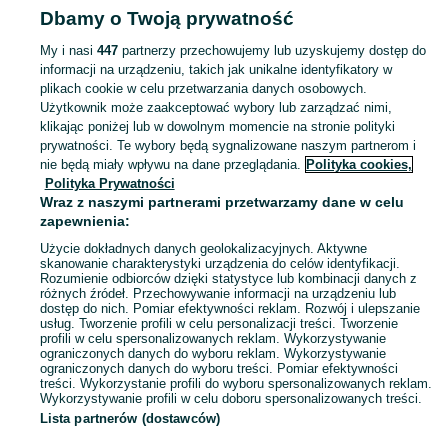
Dbamy o Twoją prywatność
Strona główna
Dolnośląskie
Bądzów
My i nasi
447
partnerzy przechowujemy lub uzyskujemy dostęp do
informacji na urządzeniu, takich jak unikalne identyfikatory w
KATEGORIA
plikach cookie w celu przetwarzania danych osobowych.
Użytkownik może zaakceptować wybory lub zarządzać nimi,
Skorzystaj z największego serwisu ogłoszeniowego - Bądzów i okolice! Kupuj to, czego pragniesz i sprzedawaj to, czego już nie potrzebujesz!
Zobacz Więc
klikając poniżej lub w dowolnym momencie na stronie polityki
prywatności. Te wybory będą sygnalizowane naszym partnerom i
nie będą miały wpływu na dane przeglądania.
Polityka cookies,
Mapa kategorii
Polityka Prywatności
Mapa miejscowości
Wraz z naszymi partnerami przetwarzamy dane w celu
zapewnienia:
Mapa ministron
Użycie dokładnych danych geolokalizacyjnych. Aktywne
Popularne wyszukiwania
skanowanie charakterystyki urządzenia do celów identyfikacji.
Rozumienie odbiorców dzięki statystyce lub kombinacji danych z
różnych źródeł. Przechowywanie informacji na urządzeniu lub
dostęp do nich. Pomiar efektywności reklam. Rozwój i ulepszanie
usług. Tworzenie profili w celu personalizacji treści. Tworzenie
profili w celu spersonalizowanych reklam. Wykorzystywanie
ograniczonych danych do wyboru reklam. Wykorzystywanie
ograniczonych danych do wyboru treści. Pomiar efektywności
treści. Wykorzystanie profili do wyboru spersonalizowanych reklam.
Wykorzystywanie profili w celu doboru spersonalizowanych treści.
Lista partnerów (dostawców)