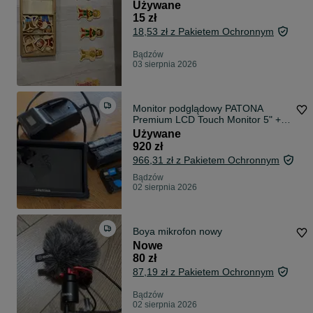
Używane
15 zł
18,53 zł z Pakietem Ochronnym
Bądzów
03 sierpnia 2026
Monitor podglądowy PATONA
Premium LCD Touch Monitor 5" + 2
baterie NP-F
Używane
920 zł
966,31 zł z Pakietem Ochronnym
Bądzów
02 sierpnia 2026
Boya mikrofon nowy
Nowe
80 zł
87,19 zł z Pakietem Ochronnym
Bądzów
02 sierpnia 2026