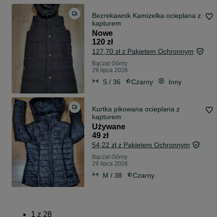
Bezrekawnik Kamizelka ocieplana z
kapturem
Nowe
120 zł
127,70 zł z Pakietem Ochronnym
Bączal Górny
29 lipca 2026
S / 36
Czarny
Inny
Kurtka pikowana ocieplana z
kapturem
Używane
49 zł
54,22 zł z Pakietem Ochronnym
Bączal Górny
29 lipca 2026
M / 38
Czarny
1
z
28