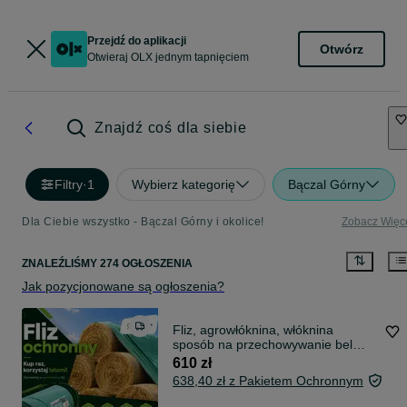
Przejdź do aplikacji
Otwórz
Otwieraj OLX jednym tapnięciem
Znajdź coś dla siebie
Filtry
·
1
Wybierz kategorię
Bączal Górny
Dla Ciebie wszystko - Bączal Górny i okolice!
Zobacz Więc
ZNALEŹLIŚMY 274 OGŁOSZENIA
Jak pozycjonowane są ogłoszenia?
Fliz, agrowłóknina, włóknina
sposób na przechowywanie bel
siana, słomy
610 zł
638,40 zł z Pakietem Ochronnym