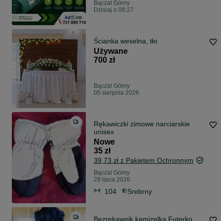
Bączal Górny
Dzisiaj o 08:27
Ścianka weselna, tło
Używane
700 zł
Bączal Górny
05 sierpnia 2026
Rękawiczki zimowe narciarskie
unisex
Nowe
35 zł
39,73 zł z Pakietem Ochronnym
Bączal Górny
29 lipca 2026
104
Srebrny
Bezrękawnik kamizelka Futerko