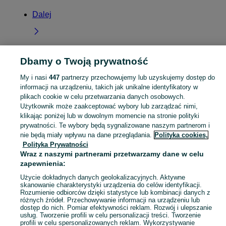
Dalej
Dbamy o Twoją prywatność
Strona główna
Podkarpackie
Bączal Górny
My i nasi
447
partnerzy przechowujemy lub uzyskujemy dostęp do
informacji na urządzeniu, takich jak unikalne identyfikatory w
KATEGORIA
plikach cookie w celu przetwarzania danych osobowych.
Użytkownik może zaakceptować wybory lub zarządzać nimi,
klikając poniżej lub w dowolnym momencie na stronie polityki
Popularne wyszukiwania
prywatności. Te wybory będą sygnalizowane naszym partnerom i
kaczki mięsne
amur biały
nie będą miały wpływu na dane przeglądania.
Polityka cookies,
Polityka Prywatności
Wraz z naszymi partnerami przetwarzamy dane w celu
Skorzystaj z największego serwisu ogłoszeniowego - Bączal Górny i okolice! Kupuj to, czego pragniesz i sprzedawaj to, czego już nie potrzebujesz!
Zobacz Więc
zapewnienia:
Użycie dokładnych danych geolokalizacyjnych. Aktywne
Mapa kategorii
skanowanie charakterystyki urządzenia do celów identyfikacji.
Rozumienie odbiorców dzięki statystyce lub kombinacji danych z
Mapa miejscowości
różnych źródeł. Przechowywanie informacji na urządzeniu lub
dostęp do nich. Pomiar efektywności reklam. Rozwój i ulepszanie
Mapa ministron
usług. Tworzenie profili w celu personalizacji treści. Tworzenie
Popularne wyszukiwania
profili w celu spersonalizowanych reklam. Wykorzystywanie